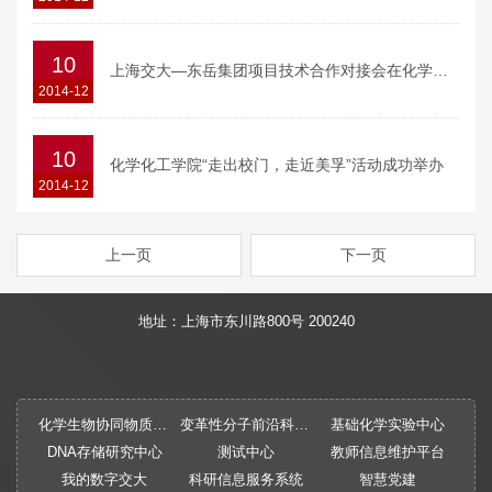
10
上海交大—东岳集团项目技术合作对接会在化学化工学院召开
2014-12
10
化学化工学院“走出校门，走近美孚”活动成功举办
2014-12
上一页
下一页
地址：上海市东川路800号 200240
化学生物协同物质创制全国重点实验室
变革性分子前沿科学中心
基础化学实验中心
DNA存储研究中心
测试中心
教师信息维护平台
我的数字交大
科研信息服务系统
智慧党建