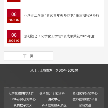
08
化学化工学院 “青蓝青年教师沙龙” 第三期顺利举行
2026-07
08
热烈祝贺！化学化工学院2项成果荣获2025年度国家科技进步奖二等奖
2026-07
下一页
地址：上海市东川路800号 200240
化学生物协同物质创制全国重点实验室
变革性分子前沿科学中心
基础化学实验中心
DNA存储研究中心
测试中心
教师信息维护平台
我的数字交大
科研信息服务系统
智慧党建