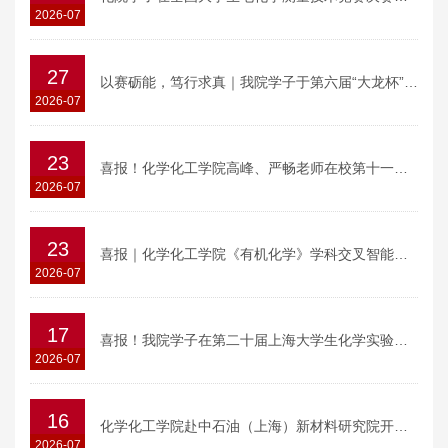
2026-07
27
以赛砺能，笃行求真｜我院学子于第六届“大龙杯”全国高分子材料实验实践大赛中斩获佳绩
2026-07
23
喜报！化学化工学院高峰、严畅老师在校第十一届青教赛中斩获佳绩！
2026-07
23
喜报｜化学化工学院《有机化学》学科交叉智能学伴成功入选中国高等教育学会第二批“高校教学智能体及应用案例”名单
2026-07
17
喜报！我院学子在第二十届上海大学生化学实验竞赛中获佳绩
2026-07
16
化学化工学院赴中石油（上海）新材料研究院开展“百卅交大传薪火，共筑化工强国梦”结对共建活动
2026-07