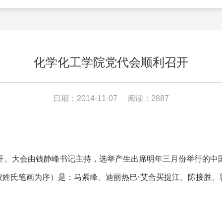
化学化工学院党代会顺利召开
日期：2014-11-07
阅读：2887
开。大会由钱静峰书记主持，选举产生出席明年三月份举行的中
·
按姓氏笔画为序）是：马紫峰、迪丽热巴
艾合买提江、陈接胜、