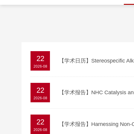
22
【学术日历】Stereospecific Alke
2026-08
22
【学术报告】NHC Catalysis and Syn
2026-08
22
【学术报告】Harnessing Non-Covalen
2026-08