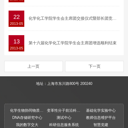
22
化学化工学院学生会主席团交接仪式暨部长团竞选顺利举行
2013-05
13
第十六届化学化工学院学生会主席团增选顺利结束
2013-05
上一页
下一页
地址：上海市东川路800号 200240
化学生物协同物质创制全国重点实验室
变革性分子前沿科学中心
基础化学实验中心
DNA存储研究中心
测试中心
教师信息维护平台
我的数字交大
科研信息服务系统
智慧党建