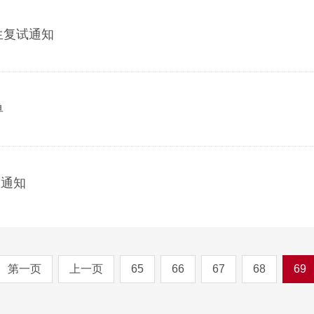
生复试通知
单
拔通知
第一页
上一页
65
66
67
68
69