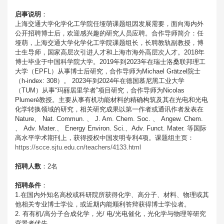
启事说明
：
上海交通大学化学化工学院任垭萌课题组因发展需要，面向海内外
公开招聘博士后，欢迎感兴趣的研究人员应聘。合作导师简介：任
垭萌，上海交通大学化学化工学院课题组长，长聘教轨副教授，博
士生导师，国家高层次引进人才和上海市海外高层次人才。2018年
博士毕业于中国科学院大学。2019年到2023年在瑞士洛桑联邦理工
大学（EPFL）从事博士后研究，合作导师为Michael Grätzel院士
（h-index: 308）。 2023年到2024年在德国慕尼黑工业大学
（TUM）从事“玛丽居里学者”项目研究，合作导师为Nicolas
Plumeré教授。主要从事有机功能材料的精确构筑及其在光电和光电
化学转换领域的研究，相关研究成果以第一作者或通讯作者发表在
Nature、 Nat. Commun. 、 J. Am. Chem. Soc. 、 Angew. Chem.
、 Adv. Mater.、 Energy Environ. Sci.、Adv. Funct. Mater. 等国际
高水平学术期刊上，获得授权中国发明专利4项。课题组主页：
https://scce.sjtu.edu.cn/teachers/4133.html
招聘人数
：2名
招聘条件
：
1.在国内外知名高校或科研院所获得化学、高分子、材料、物理或其
他相关专业博士学位，或近期内能顺利答辩获得博士学位者。
2. 有有机/高分子合成化学，光/ 电/光电催化，光化学与物理等研究
背景者优先。