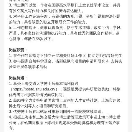
3. 博士期间以第一作者在国际高水平期刊上发表过学术论文，并具
有独立英文写作能力和良好的英语表达能力。
4. 对科研工作充满兴趣，有较强的发现问题、分析问题和解决问题
的能力，具备较强的独立开展研究工作的能力。
5. 工作态度端正，做事认真负责，恪守学术道德，诚实可信，学风
严谨，具有良好的沟通和执行能力，具有优秀的团队合作精神。身
心健康，年龄在35岁以下。
岗位职责
：
1. 在合作导师指导下独立开展相关科研工作 2. 协助导师指导研究生
3. 参与国家自然科学基金、省部级纵向项目的申请和研究 4. 支持实
验室开展各项学术活动
岗位待遇
：
1. 享受上海交通大学博士后基本福利待遇
（https://postd.sjtu.edu.cn/），课题组另提供科研绩效奖励，特别
优秀者可根据实际情况面议协商。
2. 鼓励并全力支持申请国家博士后创新人才支持计划、上海市超级
博士后计划等人才项目和研究项目。
3. 优秀博士后在出站后可推荐到国外一流院校继续深造。
4. 根据上海市和上海交通大学博士后管理政策可申请上海市博士后
公寓，在站期间根据上海相关规定享受购房资格和办理有关落户事
宜。