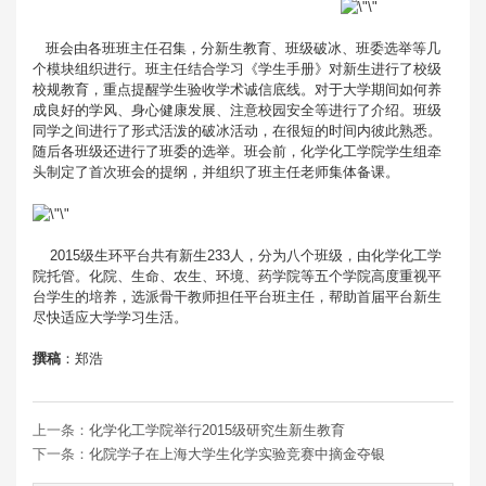
班会由各班班主任召集，分新生教育、班级破冰、班委选举等几
个模块组织进行。班主任结合学习《学生手册》对新生进行了校级
校规教育，重点提醒学生验收学术诚信底线。对于大学期间如何养
成良好的学风、身心健康发展、注意校园安全等进行了介绍。班级
同学之间进行了形式活泼的破冰活动，在很短的时间内彼此熟悉。
随后各班级还进行了班委的选举。班会前，化学化工学院学生组牵
头制定了首次班会的提纲，并组织了班主任老师集体备课。
2015级生环平台共有新生233人，分为八个班级，由化学化工学
院托管。化院、生命、农生、环境、药学院等五个学院高度重视平
台学生的培养，选派骨干教师担任平台班主任，帮助首届平台新生
尽快适应大学学习生活。
撰稿
：郑浩
上一条：
化学化工学院举行2015级研究生新生教育
下一条：
化院学子在上海大学生化学实验竞赛中摘金夺银