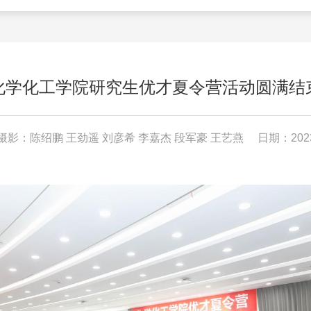
化学化工学院研究生优才夏令营活动圆满结
摄影：陈绍鹏 王劲遥 刘彦希 李嘉杰 段军豪 王艺燕
日期：2023