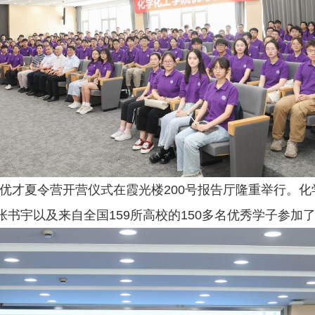
年度优才夏令营开营仪式在霞光楼200号报告厅隆重举行。
书宇以及来自全国159所高校的150多名优秀学子参加