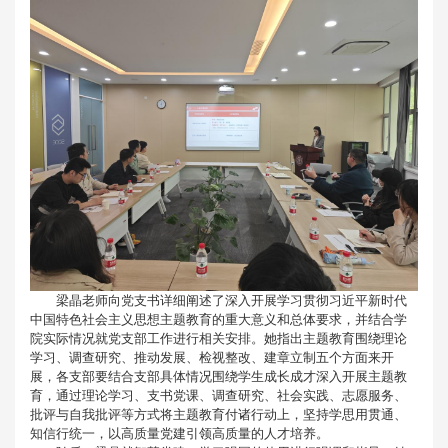
梁晶老师向党支书详细阐述了深入开展学习贯彻习近平新时代
中国特色社会主义思想主题教育的重大意义和总体要求，并结合学
院实际情况就党支部工作进行相关安排。她指出主题教育围绕理论
学习、调查研究、推动发展、检视整改、建章立制五个方面来开
展，各支部要结合支部具体情况围绕学生成长成才深入开展主题教
育，通过理论学习、支书党课、调查研究、社会实践、志愿服务、
批评与自我批评等方式将主题教育付诸行动上，坚持学思用贯通、
知信行统一，以高质量党建引领高质量的人才培养。