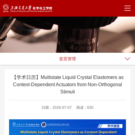
首页管理
【学术日历】Multistate Liquid Crystal Elastomers as
Context-Dependent Actuators from Non-Orthogonal
Stimuli
日期：2026-07-07
阅读：630