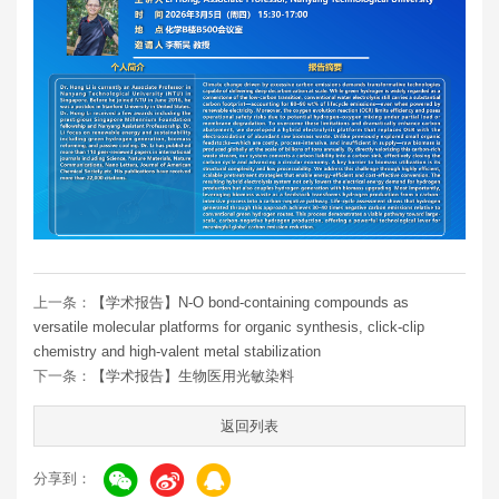
上一条：
【学术报告】N-O bond-containing compounds as
versatile molecular platforms for organic synthesis, click-clip
chemistry and high-valent metal stabilization
下一条：
【学术报告】生物医用光敏染料
返回列表
分享到：