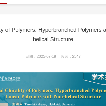
of Polymers: Hyperbranched Polymers an
helical Structure
日期：2025-07-19
阅读：2547