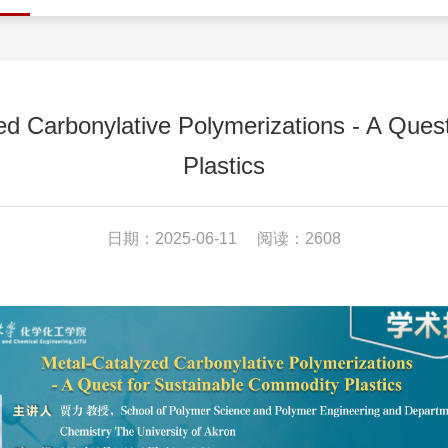
rbonylative Polymerizations - A Quest 
Plastics
日期：2025-06-11
阅读：2608