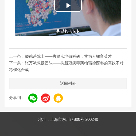
Play
Video
上一条：
颜德岳院士——脚踏实地做科研，甘为人梯育英才
下一条：
张万斌教授团队——抗新冠病毒药物瑞德西韦的高效不对
称催化合成
返回列表
分享到：
地址：上海市东川路800号 200240