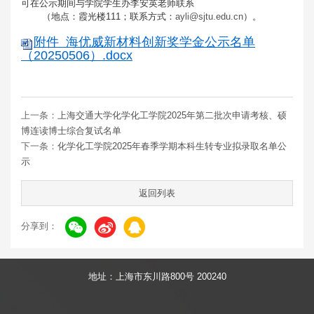
可在公示期间与学院学生办李安英老师联系
（地点：霞光楼111；联系方式：
ayli@sjtu.edu.cn
）。
附件 海优威新材料创新奖学金公示名单
（20250506）.docx
上一条：
上海交通大学化学化工学院2025年第二批次申请考核、硕
博连读博士综合复试名单
下一条：
化学化工学院2025年春季学期本科生转专业拟录取名单公
示
返回列表
分享到：
地址：上海市东川路800号 200240