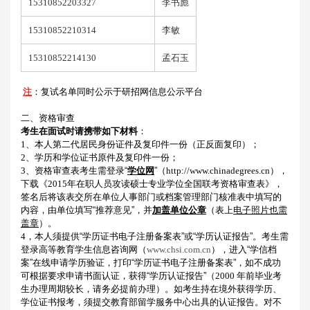
15310852203327
李书彪
15310852210314
李敏
15310852214130
孟石玉
注
：复试名单同时公示于研招网信息公示平台
二、资格审查
考生在面试时请携带如下材料
：
1
、本人第二代居民身份证件及复印件一份（正反面复印）；
2
、学历和学位证书原件及复印件一份；
3
、资格审查表考生需登录
“
学位网
”
（
http://www.chinadegrees.cn
），
下载《
2015
年在职人员攻读硕士专业学位全国联考资格审查表》，
签名后将该表交所在单位人事部门或档案管理部门核准表中填写的
内容，由单位填写
“
推荐意见
”
，并
加盖单位公章
（表上
电子照片也需
盖章
）。
4
，本人须提供
“
学历证书电子注册备案表
”
或
“
学历认证报告
”
。考生需
登录高等教育学生信息咨询网（
www.chsi.com.cn
），进入
“
学信档
案
”
在线申请学历验证，打印
“
学历证书电子注册备案表
”
，如不成功
可根据要求申请书面认证，
获得
“
学历认证报告
”
（
2000
年前毕业考
生办理周期较长，请务必提前办理）。如考生持在境外获得学历、
学位证书报考，须提交教育部留
学服务中心出具的认证报告。对不