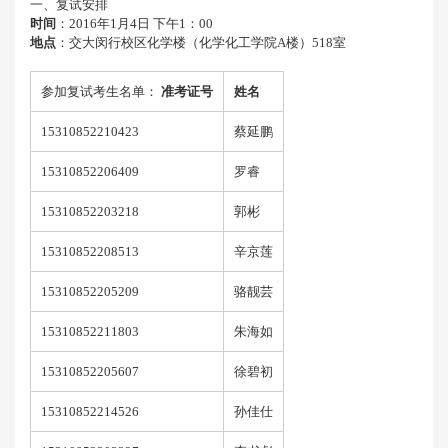
一、复试安排
时间
：
2016
年
1
月
4
日 下午
1
：
00
地点
：交大闵行校区化学楼（化学化工学院
A
楼）
518
室
参加复试考生名单：
准考证号
姓名
15310852210423
蔡延鹏
15310852206409
罗睿
15310852203218
郭彬
15310852208513
辛京莲
15310852205209
骆靓芸
15310852211803
朱海如
15310852205607
徐碧初
15310852214526
孙佳仕