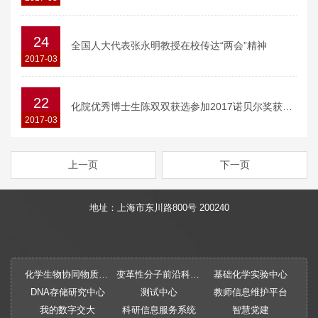
24
全国人大代表张永明教授在校传达“两会”精神
2017-03
22
化院优秀博士生陈双双获选参加2017诺贝尔奖获得者大会
2017-03
上一页
下一页
地址：上海市东川路800号 200240
化学生物协同物质创制全国重点实验室
变革性分子前沿科学中心
基础化学实验中心
DNA存储研究中心
测试中心
教师信息维护平台
我的数字交大
科研信息服务系统
智慧党建