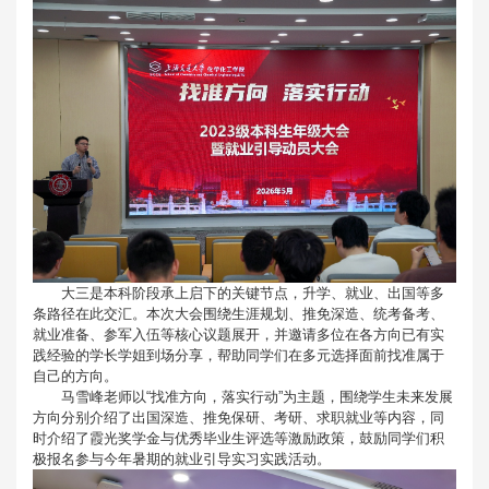
大三是本科阶段承上启下的关键节点，升学、就业、出国等多
条路径在此交汇。本次大会围绕生涯规划、推免深造、统考备考、
就业准备、参军入伍等核心议题展开，并邀请多位在各方向已有实
践经验的学长学姐到场分享，帮助同学们在多元选择面前找准属于
自己的方向。
马雪峰老师以“找准方向，落实行动”为主题，围绕学生未来发展
方向分别介绍了出国深造、推免保研、考研、求职就业等内容，同
时介绍了霞光奖学金与优秀毕业生评选等激励政策，鼓励同学们积
极报名参与今年暑期的就业引导实习实践活动。