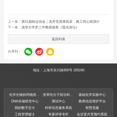
上一条：
第51届校运动会｜龙舟竞渡展风采，教工同心踏浪行
下一条：
清华大学罗三中教授做客《霞光讲坛》
返回列表
分享到：
地址：上海市东川路800号 200240
化学生物协同物质创制全国重点实验室
变革性分子前沿科学中心
基础化学实验中心
DNA存储研究中心
测试中心
教师信息维护平台
我的数字交大
科研信息服务系统
智慧党建
工程管理硕士
专家评审专栏
会议室共享预约系统