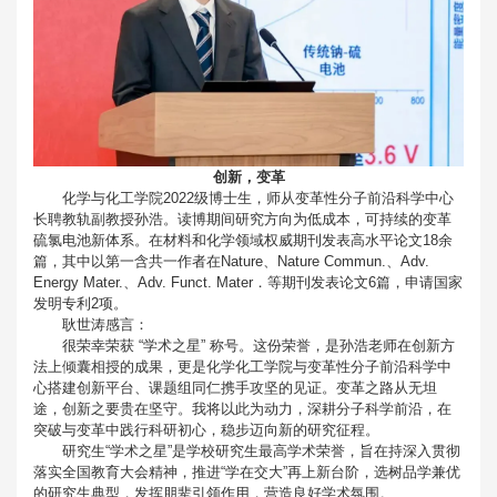
创新，变革
化学与化工学院2022级博士生，师从变革性分子前沿科学中心
长聘教轨副教授孙浩。读博期间研究方向为低成本，可持续的变革
硫氯电池新体系。在材料和化学领域权威期刊发表高水平论文18余
篇，其中以第一含共一作者在Nature、Nature Commun.、Adv.
Energy Mater.、Adv. Funct. Mater．等期刊发表论文6篇，申请国家
发明专利2项。
耿世涛
感言：
很荣幸荣获 “学术之星” 称号。这份荣誉，是孙浩老师在创新方
法上倾囊相授的成果，更是化学化工学院与变革性分子前沿科学中
心搭建创新平台、课题组同仁携手攻坚的见证。变革之路从无坦
途，创新之要贵在坚守。我将以此为动力，深耕分子科学前沿，在
突破与变革中践行科研初心，稳步迈向新的研究征程。
研究生“学术之星”
是学校研究生最高学术荣誉，
旨在持深入贯彻
落实全国教育大会精神，
推进
“
学在交大
”
再上新台阶，
选树品学兼优
的研究生典型，
发挥朋辈引领作用，
营造良好学术氛围。