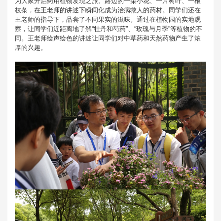
为大家开启药用植物发现之旅。路边的一朵小花、一片树叶、一根
枝条，在王老师的讲述下瞬间化成为治病救人的药材。同学们还在
王老师的指导下，品尝了不同果实的滋味。通过在植物园的实地观
察，让同学们近距离地了解“牡丹和芍药”、“玫瑰与月季”等植物的不
同。王老师绘声绘色的讲述让同学们对中草药和天然药物产生了浓
厚的兴趣。