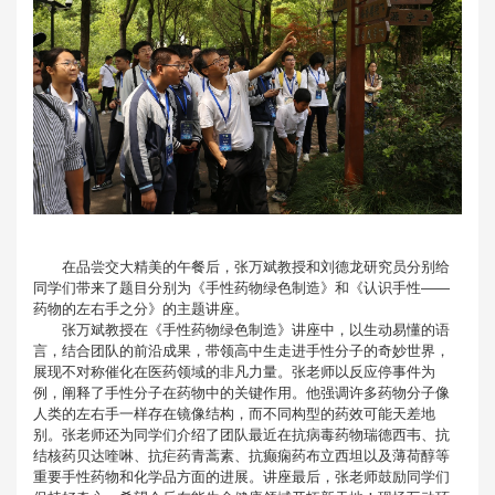
在品尝交大精美的午餐后，张万斌教授和刘德龙研究员分别给
同学们带来了题目分别为《手性药物绿色制造》和《认识手性——
药物的左右手之分》的主题讲座。
张万斌教授在《手性药物绿色制造》讲座中，以生动易懂的语
言，结合团队的前沿成果，带领高中生走进手性分子的奇妙世界，
展现不对称催化在医药领域的非凡力量。张老师以反应停事件为
例，阐释了手性分子在药物中的关键作用。他强调许多药物分子像
人类的左右手一样存在镜像结构，而不同构型的药效可能天差地
别。张老师还为同学们介绍了团队最近在抗病毒药物瑞德西韦、抗
结核药贝达喹啉、抗疟药青蒿素、抗癫痫药布立西坦以及薄荷醇等
重要手性药物和化学品方面的进展。讲座最后，张老师鼓励同学们