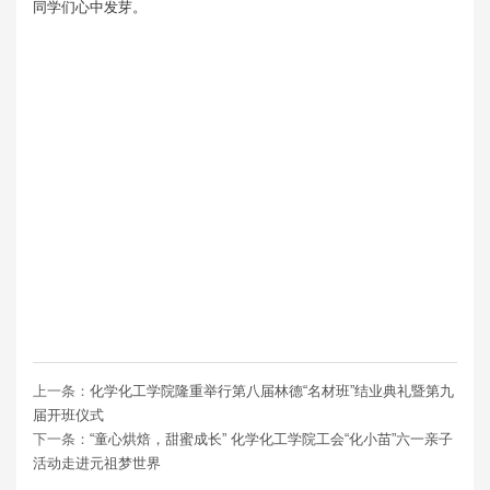
同学们心中发芽。
上一条：
化学化工学院隆重举行第八届林德“名材班”结业典礼暨第九
届开班仪式
下一条：
“童心烘焙，甜蜜成长” 化学化工学院工会“化小苗”六一亲子
活动走进元祖梦世界