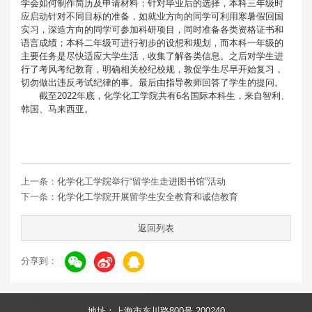
学会如何制作简历及申请材料；针对毕业后的选择，本科三年级时
应启动针对不同目标的准备，如就业方向的同学可利用寒暑假回国
实习，深造方向的同学可参加科研项目，同时准备各类资格证书和
语言成绩；本科二年级可进行初步的设想和规划，而本科一年级的
主要任务是尽快适应大学生活，收集了解各类信息。之后对学生进
行了考风考纪教育，明确相关校纪校规，敦促学生尽早开始复习，
切勿做出违反考试纪律的事。最后由指导教师回答了学生的提问。
截至2022年底，化学化工学院共有6名国际本科生，来自智利、
韩国、马来西亚。
上一条：
化学化工学院举行“留学生走进图书馆”活动
下一条：
化学化工学院开展留学生安全教育和诚信教育
返回列表
分享到：
地址：上海市东川路800号 200240