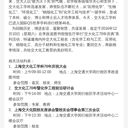
来，交大人以“敢为天下先”的气魄，在学校各级领导关心和支持下，
交大化工学科迅速发展，师资队伍不断壮大，从“应用化学”、“生物
化工”、“环境化工”、“精细化工”到“化学工程与技术”一级学科，形成
了本科、硕士、博士和博士后人才培养体系。今天，交大化工学科
已进入国际QS世界学科排行榜第46名。
为回顾历史，增进友谊，凝聚智慧，共谋发展，兹定于2016年12
月10日（星期六）在李政道图书馆报告厅举行“交大化工70年庆典”系
列活动，特诚邀海内外交大化工校友（含化学工程与工艺、应用化
学、精细化工、高分子材料和生物化工等专业）重回交大，再叙桃
李情深，共绘交大化工教育的美好明天。
相关活动列表：
1、
上海交大化工学科70年庆祝大会
时间：上午09:00-12:00 地点：上海交通大学闵行校区李政道
图书馆
参会范围：嘉宾、校友、师生
2、
交大化工70年暨化学工程前沿研讨会
时间：下午14:00 地点：上海交通大学闵行校区学术活动中心一
楼会议厅
参加范围：专家、教师
3、
上海交大化院校友座谈会暨校友会理事会第三次会议
时间：下午13:30 地点：上海交通大学闵行校区学术活动中心二
楼会议厅
参加范围：校友