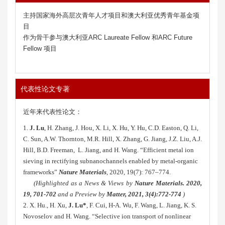
主持国家海外高层次青年人才项目和澳大利亚优秀青年基金项
目
作为骨干参与澳大利亚ARC Laureate Fellow 和ARC Future
Fellow 项目
代表性论文专著
近年来代表性论文：
1.
J. Lu
, H. Zhang, J. Hou, X. Li, X. Hu, Y. Hu, C.D. Easton, Q. Li,
C. Sun, A.W. Thornton, M.R. Hill, X. Zhang, G. Jiang, J.Z. Liu, A.J.
Hill, B.D. Freeman, L. Jiang, and H. Wang. “Efficient metal ion
sieving in rectifying subnanochannels enabled by metal-organic
frameworks”
Nature Materials
, 2020, 19(7): 767–774.
(
Highlighted as a News & Views by
Nature Materials
. 2020,
19
, 701-702
and a Preview by
Matter, 2021, 3(4):772-774
)
2. X. Hu., H. Xu,
J. Lu*
, F. Cui, H-A. Wu, F. Wang, L. Jiang, K. S.
Novoselov and H. Wang. “Selective ion transport of nonlinear