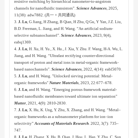
resistive switching by hierarchical nanometer-to-angstrom
channels for nanofluidic transistors”.
Science Advances
, 2025,
11(38): adw7882. (共一 + 共同通讯)
3.
J. Lu
, G Jiang, H Zhang, B Qian, H Zhu, Q Gu, Y Yan, J.Z. Liu,
B.D. Freeman, L. Jiang, and H. Wang. “An artificial sodium-
selective subnanochannel”.
Science Advances
, 2023, 9(4),
eabq1369.
4.
J. Lu
, H. Xu, H. Yu., X. Hu., J. Xia, Y. Zhu. F. Wang, H-A. Wu, L.
Jiang, and H. Wang. “Ultrafast rectifying counter-directional
transport of proton and metal ions in metal-organic framework-
based nanochannels”.
Science Advances
, 2022, 4(14): eabl5070.
5.
J. Lu
, and H. Wang. "Unlocked sieving potential: Metal-
organic frameworks"
Nature Materials
, 2023, 22:677–678.
6.
J. Lu
, and H. Wang. “Emerging porous framework material-
based nanofluidic membranes toward ultimate ion separation”
Matter
, 2021, 4(9): 2810-2830.
7.
J. Lu
, X. Hu, K. Ung, Y. Zhu, X. Zhang, and H. Wang. “Metal–
organic frameworks as a subnanometer platform for ion–ion
selectivity”
Accounts of Materials Research
. 2022, 3(7): 735–
747.
8.
J. Lu
, H. Zhang, X. Hu, B. Qian, J. Hou, L. Han, Y. Zhu, C. Sun,