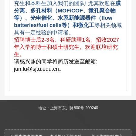
究生和本科生加入我们的团队! 尤其欢迎在
膜
分离、多孔材料（MOF/COF、微孔聚合物
等）、
光电催化、
水系新能源器件（flow
batteries/fuel cells等）
和
微化工
等相关领域
具有一定经验的申请者。
招聘博士后2-3名、科研助理1名。
招收2027
年入学的博士和硕士研究生。
欢迎联培研究
生。
请感兴趣的同学将简历发送至邮箱:
jun.lu@sjtu.edu.cn。
地址：上海市东川路800号 200240