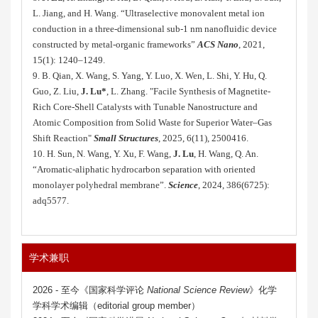
L. Jiang, and H. Wang. “Ultraselective monovalent metal ion
conduction in a three-dimensional sub-1 nm nanofluidic device
constructed by metal-organic frameworks”
ACS Nano
, 2021,
15(1): 1240–1249.
9. B. Qian, X. Wang, S. Yang, Y. Luo, X. Wen, L. Shi, Y. Hu, Q.
Guo, Z. Liu,
J. Lu*
, L. Zhang. "Facile Synthesis of Magnetite‐
Rich Core‐Shell Catalysts with Tunable Nanostructure and
Atomic Composition from Solid Waste for Superior Water–Gas
Shift Reaction"
Small Structures
, 2025, 6(11), 2500416.
10. H. Sun, N. Wang, Y. Xu, F. Wang,
J. Lu
, H. Wang, Q. An.
“Aromatic-aliphatic hydrocarbon separation with oriented
monolayer polyhedral membrane”.
Science
, 2024, 386(6725):
adq5577.
学术兼职
2026 - 至今《国家科学评论
National Science Review
》
化学
学科学术
编辑（editorial group member）