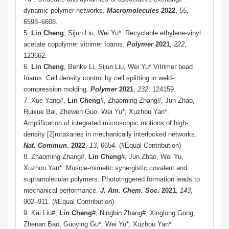
dynamic polymer networks.
Macromolecules
2022
,
55
,
6598–6608.
5.
Lin Cheng
, Sijun Liu, Wei Yu*. Recyclable ethylene-vinyl
acetate copolymer vitrimer foams.
Polymer
2021
,
222
,
123662.
6.
Lin Cheng
, Benke Li, Sijun Liu, Wei Yu*.Vitrimer bead
foams: Cell density control by cell splitting in weld-
compression molding.
Polymer
2021
,
232
, 124159.
7. Xue Yang#,
Lin Cheng
#, Zhaoming Zhang#, Jun Zhao,
Ruixue Bai, Zhewen Guo, Wei Yu*, Xuzhou Yan*.
Amplification of integrated microscopic motions of high-
density [2]rotaxanes in mechanically interlocked networks.
Nat. Commun
.
2022
,
13
, 6654. (#
Equal Contribution
)
8. Zhaoming Zhang#,
Lin Cheng
#, Jun Zhao, Wei Yu,
Xuzhou Yan*. Muscle-mimetic synergistic covalent and
supramolecular polymers: Phototriggered formation leads to
mechanical performance.
J. Am. Chem. Soc
.
2021
,
143
,
902–911. (
#
Equal Contribution
)
9. Kai Liu#,
Lin Cheng
#, Ningbin Zhang#, Xinglong Gong,
Zhenan Bao, Guoying Gu*, Wei Yu*, Xuzhou Yan*.