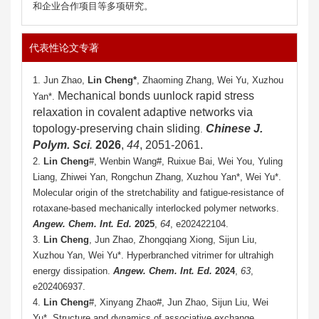
和企业合作项目等多项研究。
代表性论文专著
1.
Jun Zhao,
Lin Cheng
*
,
Zhaoming Zhang
, Wei Yu,
Xuzhou
Mechanical bonds uunlock rapid stress
Yan
*
.
relaxation in covalent adaptive networks via
topology-preserving chain sliding
Chinese J.
.
Polym. Sci
.
20
26
,
44
, 2051-2061.
2.
Lin Cheng
#, Wenbin Wang#, Ruixue Bai, Wei You, Yuling
Liang, Zhiwei Yan, Rongchun Zhang, Xuzhou Yan*, Wei Yu*.
Molecular origin of the stretchability and fatigue-resistance of
rotaxane-based mechanically interlocked polymer networks.
Angew. Chem. Int. Ed.
2025
,
64
, e202422104.
3.
Lin Cheng
, Jun Zhao, Zhongqiang Xiong, Sijun Liu,
Xuzhou Yan, Wei Yu*. Hyperbranched vitrimer for ultrahigh
energy dissipation.
Angew. Chem. Int. Ed.
2024
,
63
,
e202406937.
4.
Lin Cheng
#, Xinyang Zhao#, Jun Zhao, Sijun Liu, Wei
Yu*. Structure and dynamics of associative exchange