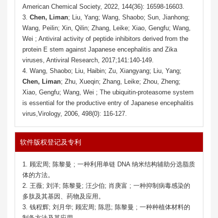
American Chemical Society, 2022, 144(36): 16598-16603.
3.
Chen, Liman
; Liu, Yang; Wang, Shaobo; Sun, Jianhong;
Wang, Peilin; Xin, Qilin; Zhang, Leike; Xiao, Gengfu; Wang,
Wei ; Antiviral activity of peptide inhibitors derived from the
protein E stem against Japanese encephalitis and Zika
viruses, Antiviral Research, 2017;141:140-149.
4. Wang, Shaobo; Liu, Haibin; Zu, Xiangyang; Liu, Yang;
Chen, Liman
; Zhu, Xueqin; Zhang, Leike; Zhou, Zheng;
Xiao, Gengfu; Wang, Wei ; The ubiquitin-proteasome system
is essential for the productive entry of Japanese encephalitis
virus,Virology, 2006, 498(0): 116-127.
软件版权登记及专利
1. 顾宏周; 陈黎曼 ; 一种利用单链 DNA 纳米结构辅助分选脂质
体的方法。
2. 王薇; 刘洋; 陈黎曼; 汪少伯; 肖庚富 ; 一种抑制病毒感染的
多肽及其基因、药物及应用。
3. 钱程辉; 刘月华; 顾宏周; 陈思; 陈黎曼 ; 一种种植体材料的
制备方法及其应用,。