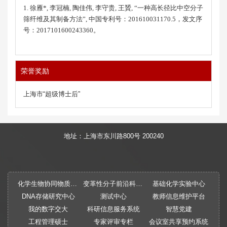
1. 徐雁
*,
李冠楠
,
陶佳伟
,
李守贵
,
王贇
, “
一种高长径比中空分子
筛纤维及其制备方法
”,
中国专利号：
201610031170.5
，发文序
号：
2017101600243360
。
荣誉奖励
上海市“超级博士后”
地址：上海市东川路800号 200240
化学生物协同物质创制全国重点实验室
变革性分子前沿科学中心
基础化学实验中心
DNA存储研究中心
测试中心
教师信息维护平台
我的数字交大
科研信息服务系统
智慧党建
工程管理硕士
专家评审专栏
会议室共享预约系统