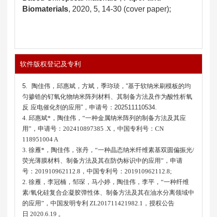
Biomaterials
, 2020, 5, 14-30 (cover paper);
软件版权登记及专利
5. 陶佳伟，邱惠斌，方斌，季珎琰，“基于软纳米刷模板的均
匀掺锆的钌氧化物纳米阵列材料、其制备方法及作为酸性析氧
反 应电催化剂的应用”，申请号：202511110534.
4. 邱惠斌*，
陶佳伟
，“一种金属纳米阵列的制备方法及其应
用”，申请号：202410897385 .X，中国专利号：CN
118951004 A
3. 徐雁
*
，陶佳伟，张丹，
“
一种晶态纳米纤维素基双圆偏振光
/
荧光薄膜材料、制备方法及其在防伪标识中的应用
”
，申请
号：
201910962112.8
，中国专利号：
201910962112.8;
2. 徐雁，李冠楠，邹琛，马小婷，陶佳伟，李平，“一种纤维
素
/
氧化硅复合企凝胶弹性体、制备方法及其在油水分离领域中
的应用”，中国发明专利
ZL201711421982.1
，授权公告
日
2020.6.19
。