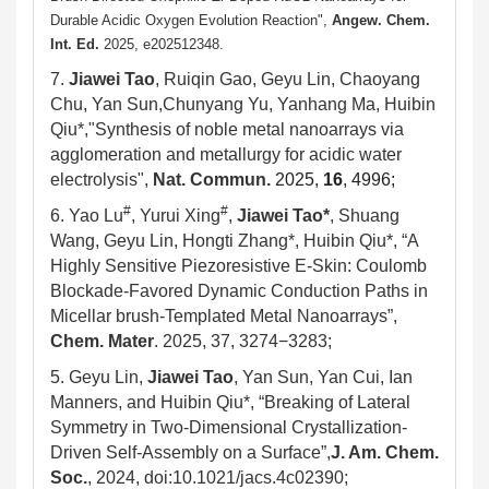
Durable Acidic Oxygen Evolution Reaction",
Angew. Chem.
Int. Ed.
2025, e202512348.
7.
Jiawei Tao
, Ruiqin Gao, Geyu Lin, Chaoyang
Chu, Yan Sun,Chunyang Yu, Yanhang Ma, Huibin
Qiu*,"Synthesis of noble metal nanoarrays via
agglomeration and metallurgy for acidic water
electrolysis",
Nat. Commun.
2025
,
16
,
4996;
#
#
6. Yao Lu
, Yurui Xing
,
Jiawei Tao*
, Shuang
Wang, Geyu Lin, Hongti Zhang*, Huibin Qiu*, “A
Highly Sensitive Piezoresistive E-Skin: Coulomb
Blockade-Favored Dynamic Conduction Paths in
Micellar brush-Templated Metal Nanoarrays”,
Chem. Mater
. 2025, 37, 3274−3283;
5. Geyu Lin,
Jiawei Tao
, Yan Sun, Yan Cui, Ian
Manners, and Huibin Qiu*, “Breaking of Lateral
Symmetry in Two-Dimensional Crystallization-
Driven Self-Assembly on a Surface”,
J. Am. Chem.
Soc.
, 2024, doi:10.1021/jacs.4c02390;