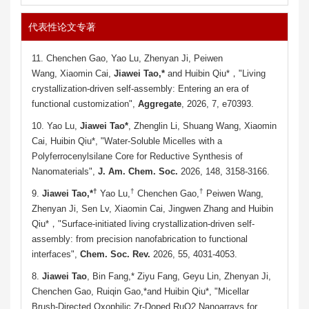
代表性论文专著
11. Chenchen Gao, Yao Lu, Zhenyan Ji, Peiwen
Wang, Xiaomin Cai,
Jiawei Tao,*
and Huibin Qiu*，"Living
crystallization-driven self-assembly: Entering an era of
functional customization",
Aggregate
, 2026, 7, e70393.
10. Yao Lu,
Jiawei Tao
*
, Zhenglin Li, Shuang Wang, Xiaomin
Cai, Huibin Qiu*, "Water-Soluble Micelles with a
Polyferrocenylsilane Core for Reductive Synthesis of
Nanomaterials",
J. Am. Chem. Soc.
2026, 148, 3158-3166.
†
†
†
9.
Jiawei Tao,*
Yao Lu,
Chenchen Gao,
Peiwen Wang,
Zhenyan Ji, Sen Lv, Xiaomin Cai, Jingwen Zhang and Huibin
Qiu*，"Surface-initiated living crystallization-driven self-
assembly: from precision nanofabrication to functional
interfaces",
Chem. Soc. Rev.
2026, 55, 4031-4053.
8.
Jiawei Tao
, Bin Fang,* Ziyu Fang, Geyu Lin, Zhenyan Ji,
Chenchen Gao, Ruiqin Gao,*and Huibin Qiu*, "Micellar
Brush-Directed Oxophilic Zr-Doped RuO
2
Nanoarrays for