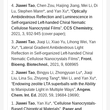
4.
Jiawei Tao
, Chen Zou, Haijing Jiang, Mei Li, Di
Lu, Stephen Mann*, and Yan Xu*, “
Optically
Ambidextrous Reflection and Luminescence in
Self-organized Left-handed Chiral Nematic
Cellulose Nanocrystal Films
”,
CCS Chemistry,
2021, 3, 932-945 (cover paper);
3.
Jiawei Tao
, Jiaqi Li, Xiao Yu, Lihong Wei, Yan
Xu*, “
Lateral Gradient Ambidextrous Light
Reflection in Self-organized Left-handed Chiral
Nematic Cellulose Nanocrystals Films”,
Front.
Bioeng. Biotechnol.
, 2021, 9, 608965
2.
Jiawei Tao
, Bingyu Li, Zhongyuan Lu*, Jiaqi
Liu, Lina Su, Zhiyong Tang*, Mei Li, and Yan Xu*,
“
Endowing zeolite LTA superballs with the Ability
to Manipulate Light in Multiple Ways”,
Angew.
Chem. Int. Ed.
2020, 59, 19684-19690;
1.
Jiawei Tao
, Yan Xu*, “
Cellulose Nanocrystals-
Based Chiroptical Materials
”,
Paper and