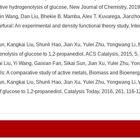
ective hydrogenolysis of glucose, New Journal of Chemistry, 201
 Wang, Dan Liu, Bhekie B. Mamba, Alex T. Kuvarega, Jianzhou 
rfural: An experimental and density functional theory study, Int
Kangkai Liu, Shunli Hao, Jian Xu, Yulei Zhu, Yongwang Li, Ef
enolysis of glucose to 1,2-propanediol, ACS Catalysis, 2015, 5
iu, Yi Wang, Gaixian Fan, Sikai Sun, Jian Xu, Yulei Zhu, Yo
s: A comparative study of active metals, Biomass and Bioenerg
 Kangkai Liu, Shunli Hao, Jian Xu, Yulei Zhu, Yongwang Li, 
f glucose to 1,2-propanediol, Catalysis Today, 2016, 261, 116-1