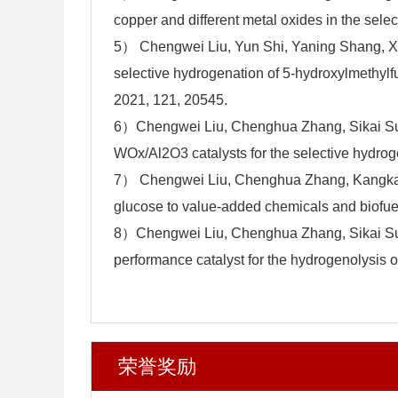
copper and different metal oxides in the sel
5） Chengwei Liu, Yun Shi, Yaning Shang, Xin
selective hydrogenation of 5-hydroxylmethylfu
2021, 121, 20545.
6）Chengwei Liu, Chenghua Zhang, Sikai Sun, 
WOx/Al2O3 catalysts for the selective hydrog
7） Chengwei Liu, Chenghua Zhang, Kangkai L
glucose to value-added chemicals and biofuel
8）Chengwei Liu, Chenghua Zhang, Sikai Sun,
performance catalyst for the hydrogenolysis o
荣誉奖励