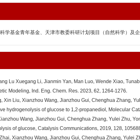
科学基金青年基金、天津市教委科研计划项目（自然科学）及企
ng Lu Xuegang Li, Jianmin Yan, Man Luo, Wende Xiao, Tunable
tic Modeling, Ind. Eng. Chem. Res. 2023, 62, 1264-1276.
Xin Liu, Xianzhou Wang, Jianzhou Gui, Chenghua Zhang, Yule
tive hydrogenolysis of glucose to 1,2-propanediol, Molecular Cat
ianzhou Wang, Jianzhou Gui, Chenghua Zhang, Yulei Zhu, Yong
nolysis of glucose, Catalysis Communications, 2019, 128, 10568
ai, Xianzhou Wang, Jianzhou Gui, Chenghua Zhang, Yulei Zhu