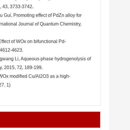
9, 43, 3733-3742.
Gui, Promoting effect of PdZn alloy for
ernational Journal of Quantum Chemistry,
fect of WOx on bifunctional Pd-
, 4612-4623.
ngwang Li, Aqueous-phase hydrogenolysis of
y, 2015, 72, 189-199.
WOx modified Cu/Al2O3 as a high-
27. 1)