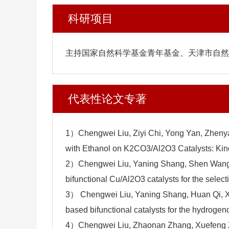
科研项目
主持国家自然科学基金青年基金、天津市自然
代表性论文专著
1）Chengwei Liu, Ziyi Chi, Yong Yan, Zhenya
with Ethanol on K2CO3/Al2O3 Catalysts: Kine
2）Chengwei Liu, Yaning Shang, Shen Wang, 
bifunctional Cu/Al2O3 catalysts for the selec
3） Chengwei Liu, Yaning Shang, Huan Qi, X
based bifunctional catalysts for the hydroge
4）Chengwei Liu, Zhaonan Zhang, Xuefeng Zh