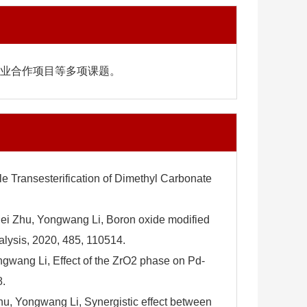
业合作项目等多项课题。
 Transesterification of Dimethyl Carbonate
i Zhu, Yongwang Li, Boron oxide modified
alysis, 2020, 485, 110514.
wang Li, Effect of the ZrO2 phase on Pd-
8.
, Yongwang Li, Synergistic effect between