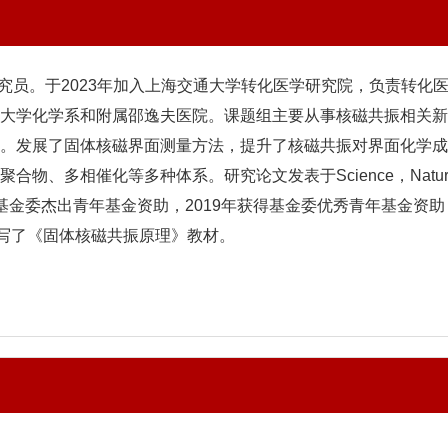
计划研究员。于2023年加入上海交通大学转化医学研究院，负责转
大学化学系和附属邵逸夫医院。课题组主要从事核磁共振相关新
。发展了固体核磁界面测量方法，提升了核磁共振对界面化学成
等多种体系。研究论文发表于Science，Nature，J. Am. Chem
于2024年获得基金委杰出青年基金资助，2019年获得基金委优秀青年基
s》编委，撰写了《固体核磁共振原理》教材。