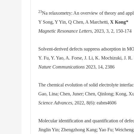
23
Na relaxometry: An overview of theory and appl
Y Song, Y Yin, Q Chen, A Marchetti,
X Kong*
Magnetic Resonance Letters
, 2023, 3, 2, 150-174
Solvent-derived defects suppress adsorption in M
Y. Fu, Y. Yao, A. Forse, J. Li, K. Mochizuki, J. 
Nature Communications
2023, 14, 2386
The chemical evolution of solid electrolyte interfac
Gao, Lina; Chen, Juner; Chen, Qinlong; Kong, X
Science Advances
, 2022, 8(6): eabm4606
Molecular identification and quantification of de
Jinglin Yin; Zhengzhong Kang; Yao Fu; Weicheng