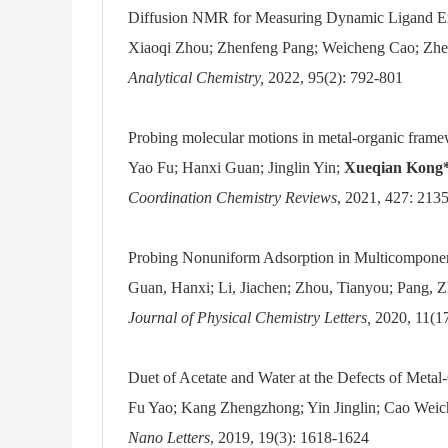
Diffusion NMR for Measuring Dynamic Ligand Ex
Xiaoqi Zhou; Zhenfeng Pang; Weicheng Cao; Zhe
Analytical Chemistry,
2022, 95(2): 792-801
Probing molecular motions in metal-organic fram
Yao Fu; Hanxi Guan; Jinglin Yin;
Xueqian Kong
Coordination Chemistry Reviews
, 2021, 427: 213
Probing Nonuniform Adsorption in Multicomponen
Guan, Hanxi; Li, Jiachen; Zhou, Tianyou; Pang, Z
Journal of Physical Chemistry Letters,
2020, 11(1
Duet of Acetate and Water at the Defects of Meta
Fu Yao; Kang Zhengzhong; Yin Jinglin; Cao Wei
Nano Letters
, 2019, 19(3): 1618-1624