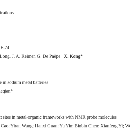
ications
OF-74
R. Long, J. A. Reimer, G. De Paëpe,
X. Kong*
e in sodium metal batteries
ueqian*
fect sites in metal-organic frameworks with NMR probe molecules
 Cao; Yiran Wang; Hanxi Guan; Yu Yin; Binbin Chen; Xianfeng Yi; W