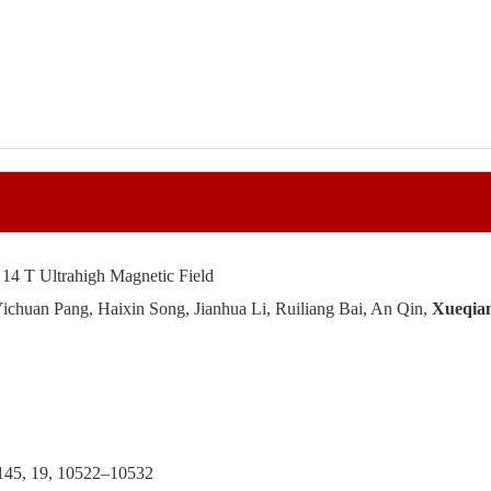
 14 T Ultrahigh Magnetic Field
chuan Pang, Haixin Song, Jianhua Li, Ruiliang Bai, An Qin,
Xueqia
 145, 19, 10522–10532