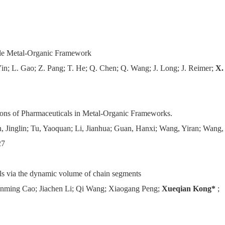
ble Metal-Organic Framework
Yin; L. Gao; Z. Pang; T. He; Q. Chen; Q. Wang; J. Long; J. Reimer;
X.
ons of Pharmaceuticals in Metal-Organic Frameworks.
 Jinglin; Tu, Yaoquan; Li, Jianhua; Guan, Hanxi; Wang, Yiran; Wang,
27
als via the dynamic volume of chain segments
nming Cao; Jiachen Li; Qi Wang; Xiaogang Peng;
Xueqian Kong*
;