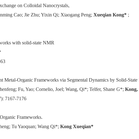
change on Colloidal Nanocrystals,
nming Cao; Jie Zhu; Yixin Qi; Xiaogang Peng;
Xueqian Kong*
;
eworks with solid-state NMR
*
563
t Metal-Organic Frameworks via Segmental Dynamics by Solid-State
henfeng; Fu, Yao; Cornelio, Joel; Wang, Qi*; Telfer, Shane G*;
Kong,
7): 7167-7176
l-Organic Frameworks.
cheng; Tu Yaoquan; Wang Qi*;
Kong Xueqian*