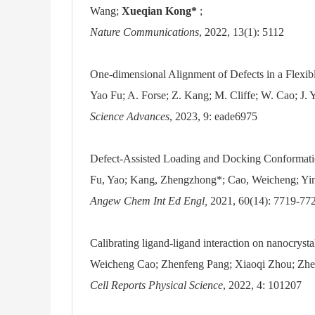
Wang;
Xueqian Kong*
;
Nature Communications
, 2022, 13(1): 5112
One-dimensional Alignment of Defects in a Flexi
Yao Fu; A. Forse; Z. Kang; M. Cliffe; W. Cao; J. 
Science Advances
, 2023, 9: eade6975
Defect-Assisted Loading and Docking Conformati
Fu, Yao; Kang, Zhengzhong*; Cao, Weicheng; Yin,
Angew Chem Int Ed Engl,
2021, 60(14): 7719-77
Calibrating ligand-ligand interaction on nanocryst
Weicheng Cao; Zhenfeng Pang; Xiaoqi Zhou; Zhe
Cell Reports Physical Science
, 2022, 4: 101207