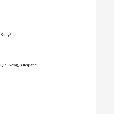
 Kong*
;
 Qi*;
Kong, Xueqian*