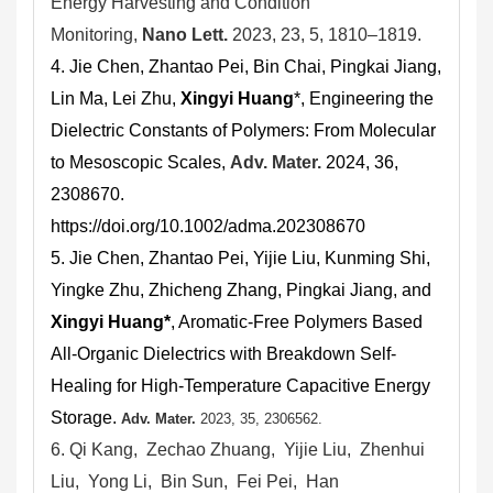
Energy Harvesting and Condition
Monitoring,
Nano Lett.
2023, 23, 5, 1810–1819.
4. Jie Chen, Zhantao Pei, Bin Chai, Pingkai Jiang,
Lin Ma, Lei Zhu,
Xingyi Huang
*, Engineering the
Dielectric Constants of Polymers: From Molecular
to Mesoscopic Scales,
Adv. Mater.
2024, 36,
2308670.
https://doi.org/10.1002/adma.202308670
5. Jie Chen, Zhantao Pei, Yijie Liu, Kunming Shi,
Yingke Zhu, Zhicheng Zhang, Pingkai Jiang, and
Xingyi Huang*
, Aromatic-Free Polymers Based
All-Organic Dielectrics with Breakdown Self-
Healing for High-Temperature Capacitive Energy
Storage.
Adv. Mater.
2023,
35, 2306562.
6. Qi Kang
,
Zechao Zhuang
,
Yijie Liu
,
Zhenhui
Liu
,
Yong Li
,
Bin Sun
,
Fei Pei
,
Han