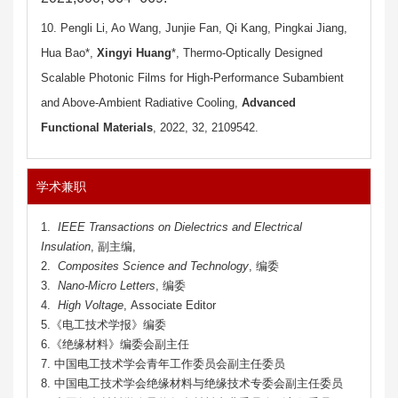
10. Pengli Li, Ao Wang, Junjie Fan, Qi Kang, Pingkai Jiang,
Hua Bao*,
Xingyi Huang
*, Thermo-Optically Designed
Scalable Photonic Films for High-Performance Subambient
and Above-Ambient Radiative Cooling,
Advanced
Functional Materials
, 2022, 32, 2109542.
学术兼职
1.
IEEE Transactions on Dielectrics and Electrical
Insulation
, 副主编,
2.
Composites Science and Technology
, 编委
3.
Nano-Micro Letters
,
编委
4.
High Voltage
, Associate Editor
5.《电工技术学报》编委
6.《绝缘材料》编委会副主任
7. 中国电工技术学会青年工作委员会副主任委员
8. 中国电工技术学会绝缘材料与绝缘技术专委会副主任委员