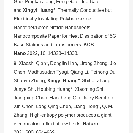
Guo, Pingkai Jiang, Feng Gao, Hua Bao,
and
Xingyi Huang*
, Thermally Conductive but
Electrically Insulating Polybenzazole
Nanofiber/Boron Nitride Nanosheets
Nanocomposite Paper for Heat Dissipation of 5G
Base Stations and Transformers,
ACS
Nano
2022, 16, 14323–14333.
9. Xiaoshi Qian*, Donglin Han, Lirong Zheng, Jie
Chen, Madhusudan Tyagi, Qiang Li, Feihong Du,
Shanyu Zheng,
Xingyi Huang*
, Shihai Zhang,
Junye Shi, Houbing Huang*, Xiaoming Shi,
Jiangping Chen, Hancheng Qin, Jerzy Bernholc,
Xin Chen, Long-Qing Chen, Liang Hong*, Q. M.
Zhang. High-entropy polymer produces a giant
electrocaloric effect at low fields.
Nature
,
2021,600, 664–669.