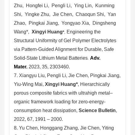
Zhu
,
Hongfei Li
,
Pengli Li
,
Ying Lin
,
Kunming
Shi
,
Yingke Zhu
,
Jie Chen
,
Chaoqun Shi
,
Yan
Zhao
,
Pingkai Jiang
,
Yongyao Xia
,
Dingsheng
Wang
*
,
Xingyi Huang
Engineering the
*
,
Structural Uniformity of Gel Polymer Electrolytes
via Pattern-Guided Alignment for Durable, Safe
Solid-State Lithium Metal Batteries
Adv.
.
Mater.
2023
,
35
, 2303460.
7. Xiangyu Liu, Pengli Li, Jie Chen, Pingkai Jiang,
Yiu-Wing Mai,
Xingyi Huang*
, Hierarchically
porous composite fabrics with ultrahigh metal–
organic framework loading for zero-energy-
consumption heat dissipation,
Science Bulletin
,
2022, 67, 1991 – 2000.
8. Yu Chen, Honggang Zhang, Jie Chen, Yiting