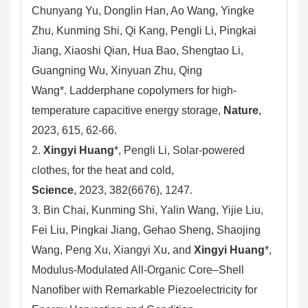
Chunyang Yu, Donglin Han, Ao Wang, Yingke
Zhu, Kunming Shi, Qi Kang, Pengli Li, Pingkai
Jiang, Xiaoshi Qian, Hua Bao, Shengtao Li,
Guangning Wu, Xinyuan Zhu, Qing
Wang*. Ladderphane copolymers for high-
temperature capacitive energy storage,
Nature
,
2023, 615, 62-66.
2.
Xingyi Huang
*, Pengli Li,
Solar-powered
clothes,
for the heat and cold,
Science
,
2023,
382(6676),
1247.
3. Bin Chai, Kunming Shi, Yalin Wang, Yijie Liu,
Fei Liu, Pingkai Jiang, Gehao Sheng, Shaojing
Wang, Peng Xu, Xiangyi Xu, and
Xingyi Huang
*,
Modulus-Modulated All-Organic Core–Shell
Nanofiber with Remarkable Piezoelectricity for