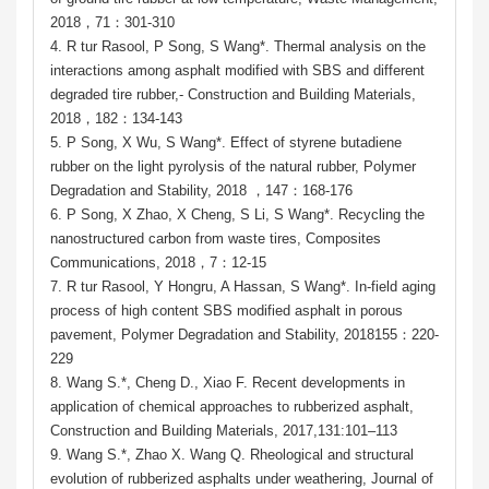
2018，71：301-310
4. R tur Rasool, P Song, S Wang*. Thermal analysis on the
interactions among asphalt modified with SBS and different
degraded tire rubber,- Construction and Building Materials,
2018，182：134-143
5. P Song, X Wu, S Wang*. Effect of styrene butadiene
rubber on the light pyrolysis of the natural rubber, Polymer
Degradation and Stability, 2018 ，147：168-176
6. P Song, X Zhao, X Cheng, S Li, S Wang*. Recycling the
nanostructured carbon from waste tires, Composites
Communications, 2018，7：12-15
7. R tur Rasool, Y Hongru, A Hassan, S Wang*. In-field aging
process of high content SBS modified asphalt in porous
pavement, Polymer Degradation and Stability, 2018155：220-
229
8. Wang S.*, Cheng D., Xiao F. Recent developments in
application of chemical approaches to rubberized asphalt,
Construction and Building Materials, 2017,131:101–113
9. Wang S.*, Zhao X. Wang Q. Rheological and structural
evolution of rubberized asphalts under weathering, Journal of