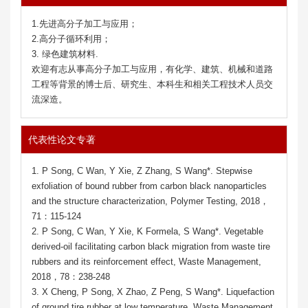
1.先进高分子加工与应用；
2.高分子循环利用；
3. 绿色建筑材料.
欢迎有志从事高分子加工与应用，有化学、建筑、机械和道路
工程等背景的博士后、研究生、本科生和相关工程技术人员交
流深造。
代表性论文专著
1. P Song, C Wan, Y Xie, Z Zhang, S Wang*. Stepwise
exfoliation of bound rubber from carbon black nanoparticles
and the structure characterization, Polymer Testing, 2018，
71：115-124
2. P Song, C Wan, Y Xie, K Formela, S Wang*. Vegetable
derived-oil facilitating carbon black migration from waste tire
rubbers and its reinforcement effect, Waste Management,
2018，78：238-248
3. X Cheng, P Song, X Zhao, Z Peng, S Wang*. Liquefaction
of ground tire rubber at low temperature, Waste Management,