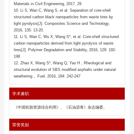
Materials in Civil Engineering, 2017, 29
10. Li S, Wan C, Wang S, et al. Separation of core-shell
structured carbon black nanoparticles from waste tires by
light pyrolysis[J]. Composites Science and Technology,
2016, 135: 13-20.
11. Li S, Wan C, Wu X, Wang S*, et al. Core-shell structured
carbon nanoparticles derived from light pyrolysis of waste
tires[J]. Polymer Degradation and Stability, 2016, 129: 192-
198
12. Zhao X, Wang S*, Wang Q, Yao H，Rheological and
structural evolution of SBS modified asphalts under natural
weathering， Fuel, 2016, 184: 242-247
学术兼职
《中国轮胎资源综合利用》、《石油沥青》杂志编委。
荣誉奖励