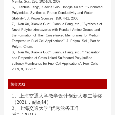
Membr. Sci., 296, 102-109, 2007
6、 Jianhua Fang*, Xiaoxia Guo, Hongjie Xu etc. “Sulfonated
Polyimides: Synthesis, Proton Conductivity and Water
Stability”, J. Power Sources, 159, 4-11, 2006
7、 Nan Xu, Xiaoxia Guo*, Jianhua Fang, etc., “Synthesis of
Novel Polybenzimidazoles with Pendant Amino Groups and
the Formation of Their Cross-linked Membranes for Medium
Temperature Fuel Cell Applications”, J. Polym. Sci., Part A:
Polym. Chem.
8、 Nan Xu, Xiaoxia Guo*, Jianhua Fang, etc., “Preparation
and Properties of Cross-linked Sulfonated Poly(sulfide
sulfone) Membranes for Fuel Cell Applications”, Fuel Cells
2009, 9, 363-371
荣誉奖励
1、
上海交通大学教学设计创新大赛二等奖
（
2021，副高组）
2、上海交通大学“优秀党务工作
者”（2
021
）