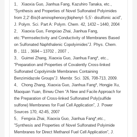
1、 Xiaoxia Guo, Jianhua Fang, Kazuhiro Tanaka, etc.,
“Synthesis and Properties of Novel Sulfonated Polyimides
from 2,2’-Bis(4-aminophenoxy)biphenyl- 5,5’- disulfonic acid”,
J. Polym. Sci. Part A: Polym. Chem. 42, 1432～1440, 2004
2、 Xiaoxia Guo, Fengxiao Zhai, Jianhua Fang,
etc.“Permselectivity and Conductivity of Membranes Based
on Sulfonated Naphthalenic Copolyimides”J. Phys. Chem.
B，111，3694～13702，2007，
3、 Guimei Zhang, Xiaoxia Guo, Jianhua Fang*, etc.,
“Preparation and Properties of Covalently Cross-linked
Sulfonated Copolyimide Membranes Containing
Benzimidazole Groups”J. Membr. Sci. 326, 708-713, 2009.
4、 Chong Zhang, Xiaoxia Guo, Jianhua Fang*, Hongjie Xu,
Maoquan Yuan, Binwu Chen “A New and Facile Approach for
the Preparation of Cross-linked Sulfonated Poly(sulfide
sulfone) Membranes for Fuel Cell Application”, J. Power
Sources 170, 42-45, 2007
5、 Fengxia Zhai, Xiaoxia Guo, Jianhua Fang*,etc.,
“Synthesis and Properties of Novel Sulfonated Polyimide
Membranes for Direct Methanol Fuel Cell Application”, J.