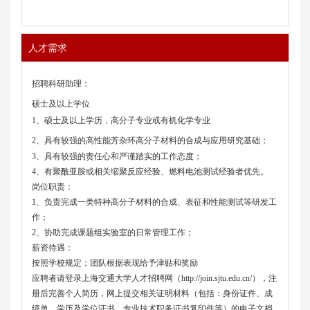
人才需求
招聘科研助理：
硕士
及以上学位
1、硕士
及以上
学历
，
高分子专业或有机化学专业
2、具有较强的高性能芳杂环高分子材料的合成与应用研究基础；
3、具有较强的责任心和
严谨踏实
的工作态度
；
4、有
聚酰亚胺或相关缩聚反应经验、燃料电池测试
经验者优先。
岗位职责：
1、负责完成一类
特种高分子材料的合成、表征和性能测试等研发
工
作；
2、协助完成课题组实验室的日常管理工作；
薪资待遇：
按照学校规定；团队根据表现给予津贴和奖励
应聘者请登录上海交通大学人才招聘网（
http://join.sjtu.edu.cn/），注
册后完善个人简历，网上提交相关证明材料（包括：身份证件、成
绩单、学历及学位证书，专业技术职务证书复印件等）的电子文档