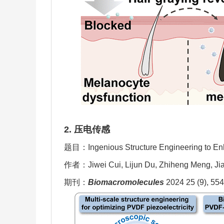
2.
压电传感
题目：
Ingenious Structure Engineering to Enh
作者：
Jiwei Cui, Lijun Du, Zhiheng Meng, Ji
期刊：
Biomacromolecules
2024 25 (9), 55