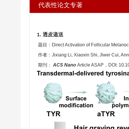
代表性论文专著
1.
透皮递送
题目：
Direct Activation of Follicular Melan
作者：
Jixiang Li, Xiaoxin Shi, Jiwei Cui, A
期刊：
ACS Nano
Article ASAP
，
DOI: 10.