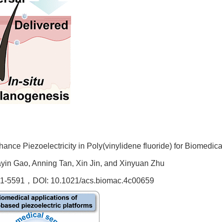
ance Piezoelectricity in Poly(vinylidene fluoride) for Biomedica
ayin Gao, Anning Tan, Xin Jin, and Xinyuan Zhu
41-5591
，
DOI: 10.1021/acs.biomac.4c00659