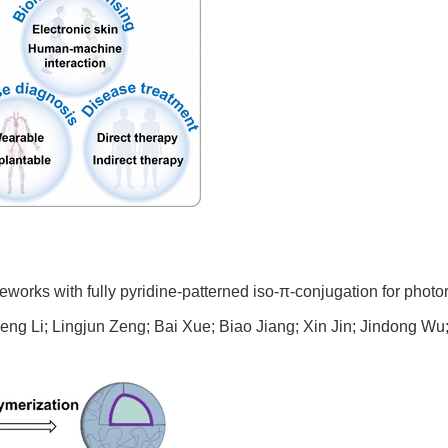
works with fully pyridine-patterned iso-π-conjugation for photo
 Li; Lingjun Zeng; Bai Xue; Biao Jiang; Xin Jin; Jindong Wu; 