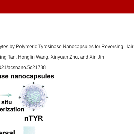
ocytes by Polymeric Tyrosinase Nanocapsules for Reversing Hai
nning Tan, Honglin Wang, Xinyuan Zhu, and Xin Jin
1021/acsnano.5c21788