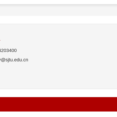
员
203400
sjtu.edu.cn