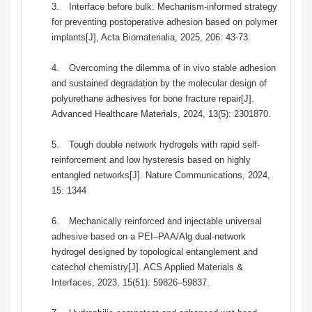
3.
Interface before bulk: Mechanism-informed strategy
for preventing postoperative adhesion based on polymer
implants[J], Acta Biomaterialia, 2025, 206: 43-73.
4.
Overcoming the dilemma of in vivo stable adhesion
and sustained degradation by the molecular design of
polyurethane adhesives for bone fracture repair[J].
Advanced Healthcare Materials, 2024, 13(5): 2301870.
5.
Tough double network hydrogels with rapid self-
reinforcement and low hysteresis based on highly
entangled networks[J]. Nature Communications, 2024,
15: 1344
6.
Mechanically reinforced and injectable universal
adhesive based on a PEI–PAA/Alg dual-network
hydrogel designed by topological entanglement and
catechol chemistry[J]. ACS Applied Materials &
Interfaces, 2023, 15(51): 59826–59837.