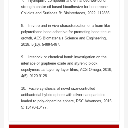
7.
Hydrophilic competent and enhanced wet-bond
strength castor oil-based bioadhesive for bone repair,
Colloids and Surfaces B: Biointerfaces, 2022: 112835.
8.
In vitro and in vivo characterization of a foam-like
polyurethane bone adhesive for promoting bone tissue
growth, ACS Biomaterials Science and Engineering,
2019, 5(10): 5489-5497.
9.
Interlock or chemical bond: investigation on the
interface of graphene oxide and styrenic block
copolymers as layer-by-layer films, ACS Omega, 2019,
4(5): 9120-9128.
10.
Facile synthesis of novel size-controlled
antibacterial hybrid sphere with silver nanoparticles
loaded to poly-dopamine sphere, RSC Advances, 2015,
5: 13470-13477.