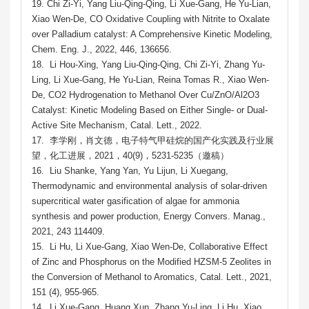
19. Chi Zi-Yi, Yang Liu-Qing-Qing, Li Xue-Gang, He Yu-Lian,
Xiao Wen-De, CO Oxidative Coupling with Nitrite to Oxalate
over Palladium catalyst: A Comprehensive Kinetic Modeling,
Chem. Eng. J., 2022, 446, 136656.
18. Li Hou-Xing, Yang Liu-Qing-Qing, Chi Zi-Yi, Zhang Yu-
Ling, Li Xue-Gang, He Yu-Lian, Reina Tomas R., Xiao Wen-
De, CO2 Hydrogenation to Methanol Over Cu/ZnO/Al2O3
Catalyst: Kinetic Modeling Based on Either Single- or Dual-
Active Site Mechanism, Catal. Lett., 2022.
17. 李学刚，肖文德，电子特气甲硅烷的国产化实践及行业展
望，化工进展，2021，40(9)，5231-5235（邀稿）
16. Liu Shanke, Yang Yan, Yu Lijun, Li Xuegang,
Thermodynamic and environmental analysis of solar-driven
supercritical water gasification of algae for ammonia
synthesis and power production, Energy Convers. Manag.,
2021, 243 114409.
15. Li Hu, Li Xue-Gang, Xiao Wen-De, Collaborative Effect
of Zinc and Phosphorus on the Modified HZSM-5 Zeolites in
the Conversion of Methanol to Aromatics, Catal. Lett., 2021,
151 (4), 955-965.
14. Li Xue-Gang, Huang Xun, Zhang Yu-Ling, Li Hu, Xiao