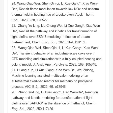
24. Wang Qiao-Wei, Shen Qin-Li, Li Xue-Gang*, Xiao Wen-
De*, Revisit flame modulation towards low-NOx and uniform
thermal field in heating flue of a coke oven, Appl. Therm.
Eng., 2023, 228, 120522.
23. Zhang Yu-Ling, Liu Cheng-Wei, Li Xue-Gang*, Xiao Wen-
De*, Revisit the pathway and kinetics for transformation of
light olefins over ZSM-5 modeling: Influence of steam-
pretreatment, Chem. Eng. Sci., 2023, 269, 118451.
22. Wang Qiao-Wei, Shen Qin-Li, Li Xue-Gang*, Xiao Wen-
De*, Transient behavior of an industrial-scale coke oven:
CFD modeling and simulation with a fully coupled heating and
coking model, J. Anal. Appl. Pyrolysis, 2023, 169, 105848.
21. Huang Xun, Li Xue-Gang, Xiao Wen-De, Wei Zidong,
Machine learning-assisted multiscale modeling of an
autothermal fixed-bed reactor for methanol to propylene
process, AIChE J., 2022, 69, e17945.
20. Zhang Yu-Ling, Li Xue-Gang*, Xiao Wen-De*, Reaction
pathway and kinetic modeling for transformation of light
olefins over SAPO-34 in the absence of methanol, Chem.
Eng. Sci., 2022, 250 117426.