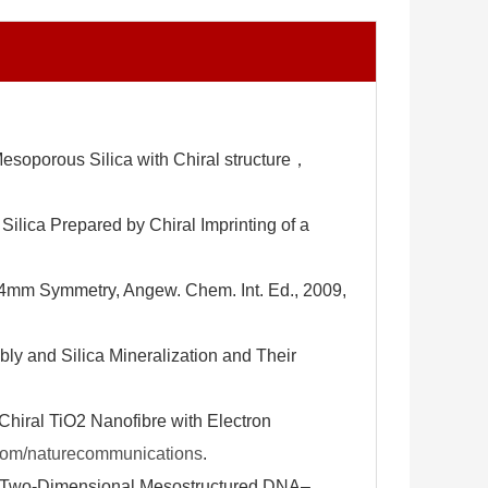
Mesoporous Silica with Chiral structure，
Silica Prepared by Chiral Imprinting of a
p4mm Symmetry, Angew. Chem. Int. Ed., 2009,
bly and Silica Mineralization and Their
 Chiral TiO2 Nanofibre with Electron
com/naturecommunications
.
 of Two-Dimensional Mesostructured DNA–