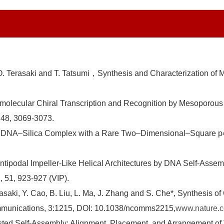
 O. Terasaki and T. Tatsumi，Synthesis and Characterization of 
ramolecular Chiral Transcription and Recognition by Mesoporous 
, 48, 3069-3073.
of a DNA–Silica Complex with a Rare Two–Dimensional–Square 
Antipodal Impeller-Like Helical Architectures by DNA Self-Assem
, 51, 923-927 (VIP).
rasaki, Y. Cao, B. Liu, L. Ma, J. Zhang and S. Che*, Synthesis of
Communications, 3:1215, DOI: 10.1038/ncomms2215,
www.nature.
ssisted Self-Assembly: Alignment, Placement, and Arrangement