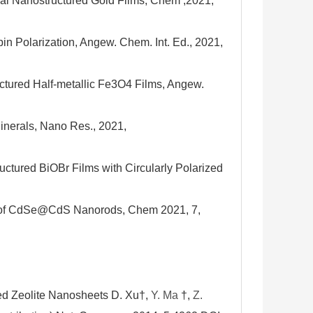
hiral Nanostructured Gold Films, Chem ,2021,
Spin Polarization, Angew. Chem. Int. Ed., 2021,
tructured Half-metallic Fe3O4 Films, Angew.
 Minerals, Nano Res., 2021,
ructured BiOBr Films with Circularly Polarized
mbly of CdSe@CdS Nanorods, Chem 2021, 7,
ured Zeolite Nanosheets D. Xu†,
Y. Ma
†,
Z.