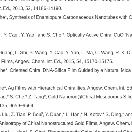
t. Ed., 2013, 52, 14186-14190.
 Che*, Synthesis of Enantiopure Carbonaceous Nanotubes with O
u , Y. Cao , Y. Yao , and S. Che *, Optically Active Chiral CuO “
Huang, L. Shi, B. Wang, Y. Cao, Y. Yao, L. Ma, C. Wang, R. K. Du
 Films, Angew. Chem. Int. Ed., 2015, 54, 15170-15175.
Che*, Oriented Chiral DNA-Silica Film Guided by a Natural Mica 
he*, Ag Films with Hierarchical Chiralities, Angew. Chem. Int. E
 Y. Gao,* S. Che,* Z. Tang*, Gold Nanorod@Chiral Mesoporous Sil
, 135, 9659−9664.
X. Liu, Z. Tian, P. Bouř, Y. Duan,* L. Han,* N. Kotov,* S. Ding,* 
isotropy of Chiral Nanostructured Gold Films, Angew. Chem. I