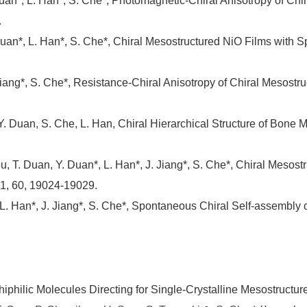
 Y. Duan*, L. Han*, S. Che*, Photomagnetic-Chiral Anisotropy of C
.
Y. Duan*, L. Han*, S. Che*, Chiral Mesostructured NiO Films with 
J. Jiang*, S. Che*, Resistance-Chiral Anisotropy of Chiral Mesos
, Y. Duan, S. Che, L. Han, Chiral Hierarchical Structure of Bone
ou, T. Duan, Y. Duan*, L. Han*, J. Jiang*, S. Che*, Chiral Mesost
1, 60, 19024-19029.
an*, L. Han*, J. Jiang*, S. Che*, Spontaneous Chiral Self-asse
hiphilic Molecules Directing for Single-Crystalline Mesostruct