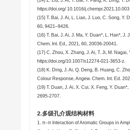
(14) Z. Liu, J. Ai, T. Bai, Y. Fang, K. Ding,
https://doi.org/ 10.1016/j.chempr.2021.10.003
(15) T. Bai, J. Ai, L. Liao, J. Luo, C. Song, 
60, 9421–9426.
(16) T. Bai, J. Ai, J. Ma, Y. Duan*, L. Han*, 
Chem. Int. Ed., 2021, 60, 20036-20041.
(17) C. Zhou, X. Zhang, J. Ai, T. Ji, M. Nagai
https://doi.org/10.1007/s12274-021-3653-z.
(18) K. Ding, J. Ai, Q. Deng, B. Huang, C. Zh
Colour Response, Angew. Chem. Int. Ed. 202
(19) T. Duan, J. Ai, X. Cui, X. Feng, Y. Du
2695-2707.
2.多级孔介观结构材料
1. π–π Interaction of Aromatic Groups in Amp