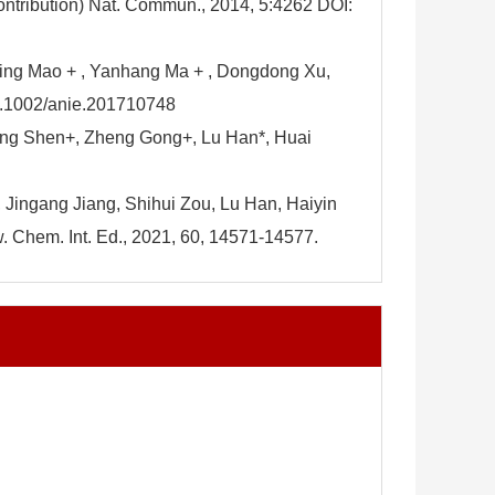
ontribution) Nat. Commun., 2014, 5:4262 DOI:
ting Mao + , Yanhang Ma + , Dongdong Xu,
0.1002/anie.201710748
efeng Shen+, Zheng Gong+, Lu Han*, Huai
a, Jingang Jiang, Shihui Zou, Lu Han, Haiyin
Chem. Int. Ed., 2021, 60, 14571-14577.