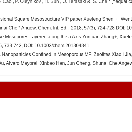
F. Cao
,
P. Oleynikov
,
H. Sun
,
O. Terasaki
&
S. Che
* (†equal c
ensional Square Mesostructure VIP paper Xuefeng Shen + , Wen
ai Che * Angew. Chem. Int. Ed., 2018, 57(3), 724-728 DOI: 1
t-like Mesopores Layered along the a Axis Yunjuan Zhang+, Xu
25, 738-742, DOI: 10.1002/chem.201804841
lic Nanoparticles Confined in Mesoporous MFI Zeolites Xiaoli Ji
, Alvaro Mayoral, Xinbao Han, Jun Cheng, Shunai Che Angew. 