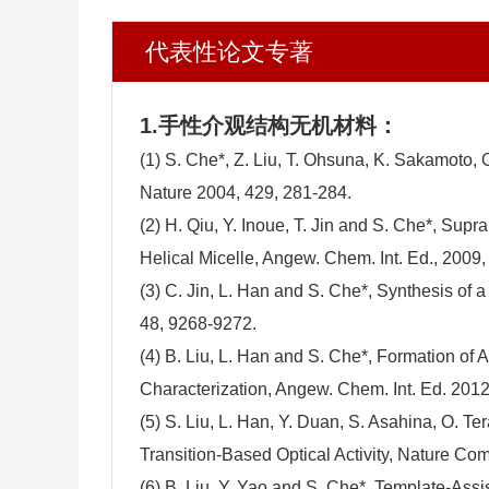
代表性论文专著
1.手性介观结构无机材料：
(1) S. Che*, Z. Liu, T. Ohsuna, K. Sakamoto,
Nature 2004, 429, 281-284.
(2) H. Qiu, Y. Inoue, T. Jin and S. Che*, Sup
Helical Micelle, Angew. Chem. Int. Ed., 2009
(3) C. Jin, L. Han and S. Che*, Synthesis 
48, 9268-9272.
(4) B. Liu, L. Han and S. Che*, Formation of 
Characterization, Angew. Chem. Int. Ed. 2012
(5) S. Liu, L. Han, Y. Duan, S. Asahina, O. Te
Transition-Based Optical Activity, Nature 
(6) B. Liu, Y. Yao and S. Che*, Template-A