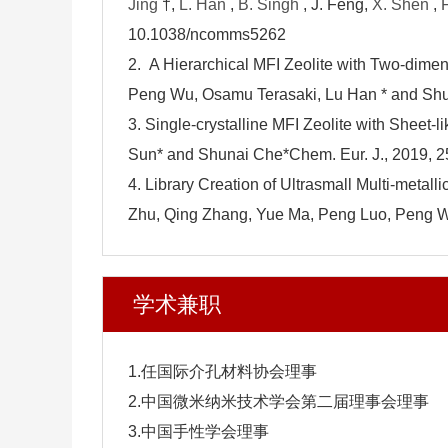
Jing
†,
L. Han
,
B. Singh
, J. Feng,
X. Shen
,
10.1038/ncomms5262
2. A Hierarchical MFI Zeolite with Two-dim
Peng Wu, Osamu Terasaki, Lu Han * and Shun
3. Single-crystalline MFI Zeolite with Shee
Sun* and Shunai Che*Chem. Eur. J., 2019, 
4. Library Creation of Ultrasmall Multi‐metal
Zhu, Qing Zhang, Yue Ma, Peng Luo, Peng Wu
学术兼职
1.任国际介孔材料协会理事
2.中国微米纳米技术学会第二届理事会理事
3.中国手性学会理事