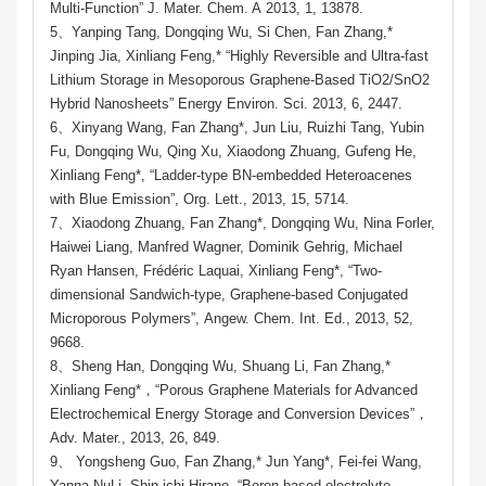
Multi-Function” J. Mater. Chem. A 2013, 1, 13878.
5、Yanping Tang, Dongqing Wu, Si Chen, Fan Zhang,*
Jinping Jia, Xinliang Feng,* “Highly Reversible and Ultra-fast
Lithium Storage in Mesoporous Graphene-Based TiO2/SnO2
Hybrid Nanosheets” Energy Environ. Sci. 2013, 6, 2447.
6、Xinyang Wang, Fan Zhang*, Jun Liu, Ruizhi Tang, Yubin
Fu, Dongqing Wu, Qing Xu, Xiaodong Zhuang, Gufeng He,
Xinliang Feng*, “Ladder-type BN-embedded Heteroacenes
with Blue Emission”, Org. Lett., 2013, 15, 5714.
7、Xiaodong Zhuang, Fan Zhang*, Dongqing Wu, Nina Forler,
Haiwei Liang, Manfred Wagner, Dominik Gehrig, Michael
Ryan Hansen, Frédéric Laquai, Xinliang Feng*, “Two-
dimensional Sandwich-type, Graphene-based Conjugated
Microporous Polymers”, Angew. Chem. Int. Ed., 2013, 52,
9668.
8、Sheng Han, Dongqing Wu, Shuang Li, Fan Zhang,*
Xinliang Feng*，“Porous Graphene Materials for Advanced
Electrochemical Energy Storage and Conversion Devices”，
Adv. Mater., 2013, 26, 849.
9、 Yongsheng Guo, Fan Zhang,* Jun Yang*, Fei-fei Wang,
Yanna NuLi, Shin-ichi Hirano, “Boron-based electrolyte