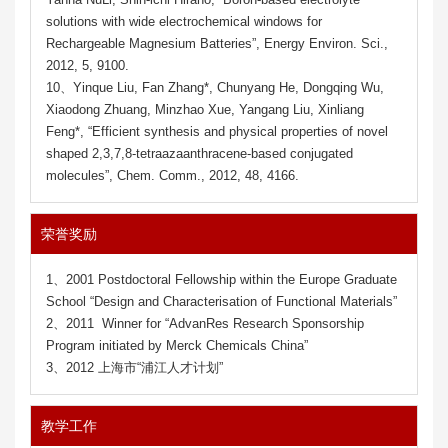
solutions with wide electrochemical windows for
Rechargeable Magnesium Batteries”, Energy Environ. Sci.,
2012, 5, 9100.
10、Yinque Liu, Fan Zhang*, Chunyang He, Dongqing Wu,
Xiaodong Zhuang, Minzhao Xue, Yangang Liu, Xinliang
Feng*, “Efficient synthesis and physical properties of novel
shaped 2,3,7,8-tetraazaanthracene-based conjugated
molecules”, Chem. Comm., 2012, 48, 4166.
荣誉奖励
1、2001 Postdoctoral Fellowship within the Europe Graduate
School “Design and Characterisation of Functional Materials”
2、2011 Winner for “AdvanRes Research Sponsorship
Program initiated by Merck Chemicals China”
3、2012 上海市“浦江人才计划”
教学工作