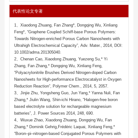
代表性论文专著
1、Xiaodong Zhuang, Fan Zhang*, Dongqing Wu, Xinliang
Feng*, “Graphene Coupled Schiff-base Porous Polymers:
Towards Nitrogen-enriched Porous Carbon Nanosheets with
Ultrahigh Electrochemical Capacity”, Adv. Mater., 2014, DOI:
10.1002/adma.201305040.
2、Chenan Cao, Xiaodong Zhuang, Yuezeng Su,* Yi
Zhang, Fan Zhang,* Dongqing Wu, Xinliang Feng,
“Polyacrylonitrile Brushes Derived Nitrogen-doped Carbon
Nanosheets for High-performance Electrocatalyst in Oxygen
Reduction Reaction”, Polymer Chem., 2014, 5, 2057.
3、Jinjie Zhu, Yongsheng Guo, Jun Yang,* Yanna Nuli, Fan
Zhang,* Jiulin Wang, Shin-ichi Hirano, “Halogen-free boron
based electrolyte solution for rechargeable magnesium
batteries”, J. Power Sources 2014, 248, 690.
4、Wuxue Zhao, Xiaodong Zhuang, Dongqing Wu, Fan
Zhang,* Dominik Gehrig,Frédéric Laquai, Xinliang Feng,*
“Boron–pi–nitrogen-based Conjugated Porous Polymers with