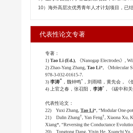
10）海外高层次优秀青年人才计划项目，已
代表性论文专著
专著：
1)
Tao Li (Ed.)
,
《Nanogap Electrodes》, Wi
2) Zhao-Yang Zhang,
Tao Li
*,
《Molecular So
978-3-032-01615-7.
*
*
3)
李涛
，魏钟鸣
，刘雨晴，黄先会，《
*
4)
上官之春，张召阳，
李涛
，《碳中和关
代表性论文：
22) Yuxi Zhang,
Tao Li
*, “Modular One-pot
†
†
21) Dalin Zhang
, Yan Feng
, Xiaona Xu, 
Xiang
*
, “Reversing the Conductance Evolutio
20) Tongtong Dang, Yixin He, Xuanchi Yu,