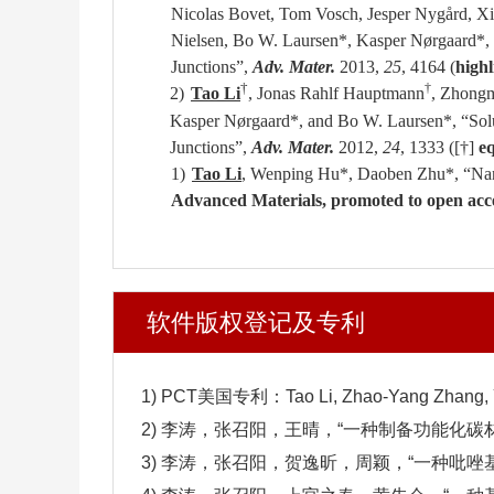
Nicolas Bovet, Tom Vosch,
Jesper Nygård, X
Nielsen, Bo W. Laursen*, Kasper Nørgaard*,
Junctions”,
Adv. Mater.
2013,
25
, 4164 (
high
†
†
2)
Tao Li
, Jonas Rahlf Hauptmann
, Zhongm
Kasper Nørgaard
*
, and Bo W. Laursen
*
, “So
Junctions”,
Adv. Mater.
2012,
24
, 1333 (
[
†]
eq
1)
Tao Li
, Wenping Hu
*
, Daoben Zhu
*
, “Na
Advanced Materials, promoted to open acc
软件版权登记及专利
1) PCT美国专利：Tao Li, Zhao-Yang Zhang, Ying
2) 李涛，张召阳，王晴，“一种制备功能化碳材料的
3) 李涛，张召阳，贺逸昕，周颖，“一种吡唑基偶