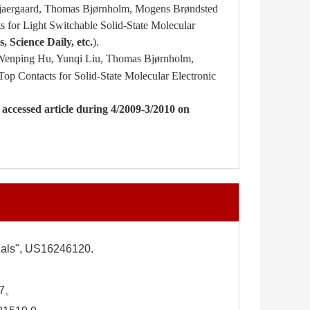
jaergaard
, Thomas Bjørnholm, Mogens Brøndsted
 for Light Switchable Solid-State Molecular
Science Daily, etc.
).
Wenping Hu, Yunqi Liu, Thomas Bjørnholm,
Top Contacts for Solid-State Molecular Electronic
 accessed article during 4/2009-3/2010 on
ials", US16246120.
7。