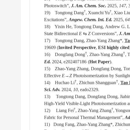
Photoswitch”,
J. Am. Chem. Soc.
2025,
147
, 
†
†
19) Tongtong Dang
, Xuanchi Yu
, Xiao Li
Excitations”,
Angew. Chem. Int. Ed.
2025,
64
18) Yixin He, Tongtong Dang, Andrew G. L
State Bidirectional
E
⇆
Z
Conversions
”,
J. Am
17)
Tongtong Dang
, Zhao-Yang Zhang
*
,
Ta
19609 (
Invited Perspective
,
ESI highly cited
†
†
16) Dongfang Dong
, Zhao-Yang Zhang
, 
Ed.
2024, e202407186
(
Hot Paper
)
.
15) Zhao-Yang Zhang, Dongfang Dong, Tom B
Effective
E
→
Z
Photoisomerization by Sunligh
†
†
14) Huchao Li
, Zhichun Shangguan
,
Tao 
Sci. Adv.
2024,
10
, eado2329.
13
)
Tongtong Dang, Dongfang Dong, Jiabin 
High-Yield Visible-Light Photoisomerization a
†
†
12) Liang Fei
, Zhao-Yang Zhang
, Yongso
Fabric for Personal Thermal Management
”,
Ad
11)
Dong Fang, Zhao-Yang Zhang*, Zhichun