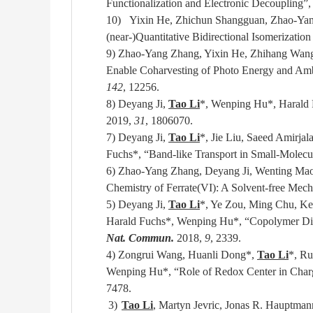
Functionalization and Electronic Decoupling”
10)
Yixin He, Zhichun Shangguan, Zhao-Ya
(near-)Quantitative Bidirectional Isomerizati
9)
Zhao-Yang Zhang, Yixin He, Zhihang Wang,
Enable Coharvesting of Photo Energy and Amb
142
, 12256.
8)
Deyang Ji,
Tao Li
*
, Wenping Hu
*
, Harald
2019,
31
, 1806070.
7)
Deyang Ji,
Tao Li
*
, Jie Liu, Saeed Amirj
Fuchs
*
, “Band-like Transport in Small-Molecu
6)
Zhao-Yang Zhang, Deyang Ji, Wenting Mao
Chemistry of Ferrate(VI): A Solvent-free Mec
5)
Deyang Ji,
Tao Li
*
, Ye Zou, Ming Chu, Ke
Harald Fuchs
*
, Wenping Hu
*
, “Copolymer Die
Nat. Commun.
2018,
9
, 2339.
4)
Zongrui Wang, Huanli Dong
*
,
Tao Li
*
, R
Wenping Hu
*, “Role of Redox Center in Char
7478.
3)
Tao Li
, Martyn Jevric, Jonas R. Hauptma