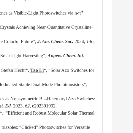
∗
nes as Visible-Light Photoswitches via n-π
rystals Achieving Near-Quantitative Crystalline-
e Colorful Future”,
J. Am. Chem. Soc.
2024,
146
,
 Solar Light Harvesting”,
Angew. Chem. Int.
Stefan Hecht
*
,
Tao Li
*,
“
Solar Azo-Switches for
odulated Stable Dual-Mode Phototransistors
”,
les as Nonsymmetric Bis-Heteroaryl Azo Switches:
t. Ed.
2023,
62
,
e202301992
.
*,
“Efficient and Robust Molecular Solar Thermal
-triazoles: “Clicked” Photoswitches for Versatile