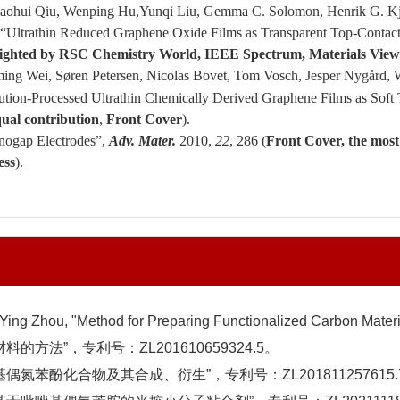
iaohui Qiu, Wenping Hu,Yunqi Liu, Gemma C. Solomon,
Henrik G. K
 “
Ultrathin Reduced Graphene Oxide Films as Transparent Top-Contacts
lighted by RSC Chemistry World, IEEE Spectrum, Materials Views, 
ing Wei, Søren Petersen,
Nicolas Bovet, Tom Vosch,
Jesper Nygård, 
lution-Processed Ultrathin Chemically Derived Graphene Films as Soft 
ual contribution
,
Front
Cover
).
nogap Electrodes”,
Adv. Mater.
2010,
22
, 286 (
Front Cover, the most
ess
).
 Zhou, "Method for Preparing Functionalized Carbon Mater
方法”，专利号：ZL201610659324.5。
氮苯酚化合物及其合成、衍生”，专利号：ZL201811257615.