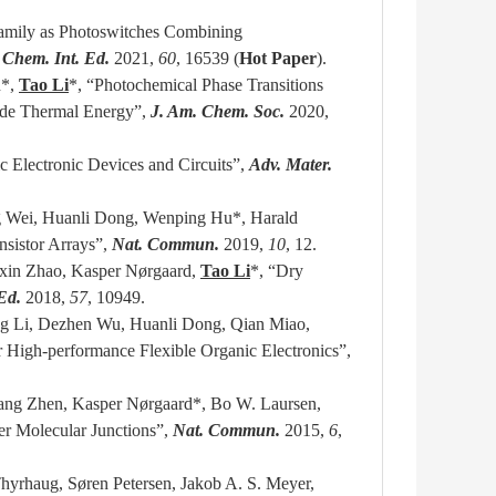
Family as Photoswitches Combining
Chem. Int. Ed.
2021,
60
, 16539 (
Hot Paper
).
n*,
Tao Li
*
, “Photochemical Phase Transitions
rade Thermal Energy”,
J. Am. Chem. Soc.
2020,
ic Electronic Devices and Circuits”,
Adv. Mater.
g Wei, Huanli Dong, Wenping Hu
*
, Harald
nsistor Arrays”,
Nat. Commun.
2019,
10
, 12
.
xin Zhao, Kasper
Nørgaard,
Tao Li
*, “Dry
 Ed.
2018,
57
, 10949.
ng Li, Dezhen Wu, Huanli Dong, Qian Miao,
r High-performance Flexible Organic Electronics”,
gang Zhen,
Kasper Nørgaard*
, Bo W. Laursen,
er Molecular Junctions”,
Nat. Commun.
2015,
6
,
Thyrhaug,
Søren Petersen,
Jakob A. S. Meyer,