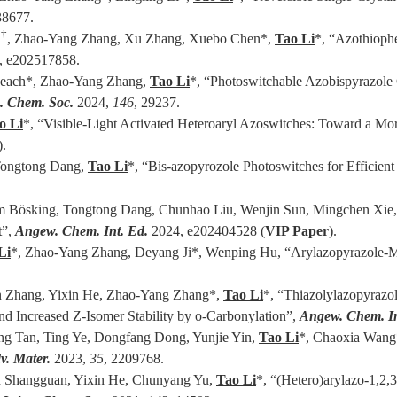
38677.
†
u
, Zhao-Yang Zhang, Xu Zhang, Xuebo Chen
*
,
Tao Li
*, “Azothiophe
, e202517858.
each
*
,
Zhao-Yang Zhang
,
Tao Li
*, “
Photoswitchable Azobispyrazole C
. Chem. Soc.
2024,
146
, 29237.
o Li
*,
“Visible-Light Activated Heteroaryl Azoswitches: Toward a Mor
).
Tongtong Dang,
Tao Li
*, “Bis-azopyrozole Photoswitches for Efficient
ösking, Tongtong Dang, Chunhao Liu, Wenjin Sun, Mingchen Xie, 
t
”,
Angew. Chem. Int. Ed.
2024, e202404528 (
VIP Paper
).
Li
*
, Zhao-Yang Zhang, Deyang Ji
*
, Wenping Hu,
“Arylazopyrazole-M
Zhang, Yixin He, Zhao-Yang Zhang*,
Tao Li
*,
“Thiazolylazopyrazo
nd Increased Z-Isomer Stability by o-Carbonylation”,
Angew. Chem. In
ng Tan, Ting Ye, Dongfang Dong, Yunjie Yin,
Tao Li
*
, Chaoxia Wang
v. Mater.
2023,
35
, 2209768.
 Shangguan, Yixin He, Chunyang Yu,
Tao Li
*
, “(Hetero)arylazo-1,2,3