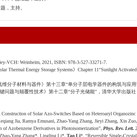
结题，主持。
ley-VCH: Weinheim,
2021, ISBN: 978-3-527-33271-7
.
lar Thermal Energy Storage Systems》Chapter 11“
Sunlight Activate
低维分子材料与器件》第十三章“单分子层电学器件的构筑与应用
键问题与颠覆性技术》第十二章“分子光储能”，清华大学出版社
 Construction of Solar Azo-Switches Based on Heteroaryl Organozinc
Keqiang Jia, Ramya Emusani, Zhao-Yang Zhang, Jieyi Zhang, Xin Zuo
n of Azobenzene Derivatives in Photoisomerization”,
Phys. Rev. Lett.
2
 Zhao-Yang Zhang
*
, Lingling Li*
,
Tao Li
*, “Reversible Single-Crystal