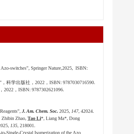
d Azo-switches”, Springer Nature
,
2025,
ISBN:
”，科学出版社，
2022
，
ISBN: 9787030716590
.
，
2022
，
ISBN: 9787302621096
.
 Reagents”,
J. Am. Chem. Soc.
2025,
147
, 42024.
, Zhibin Zhao,
Tao Li
*, Liang Ma
*
, Dong
025,
135
, 218001.
-to-Single-Crystal Isomerization of the Azo