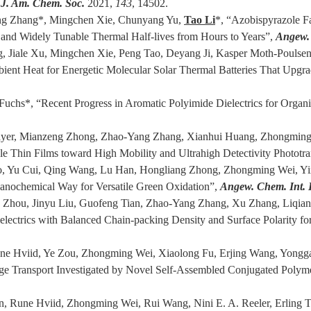
,
J. Am. Chem. Soc.
2021,
143
, 14502.
ng Zhang*, Mingchen Xie, Chunyang Yu,
Tao Li
*
, “Azobispyrazole 
on and Widely Tunable Thermal Half-lives from Hours to Years”,
Angew. 
 Jiale Xu, Mingchen Xie, Peng Tao, Deyang Ji, Kasper Moth-Poulse
ient Heat for Energetic Molecular Solar Thermal Batteries That Upg
 Fuchs
*
, “Recent Progress in Aromatic Polyimide Dielectrics for Organ
alayer, Mianzeng Zhong, Zhao-Yang Zhang, Xianhui Huang, Zhongmin
le Thin Films toward High Mobility and Ultrahigh Detectivity Phototra
, Yu Cui, Qing Wang, Lu Han, Hongliang Zhong, Zhongming Wei, Yi
hanochemical Way for Versatile Green Oxidation”,
Angew. Chem. Int.
 Zhou, Jinyu Liu, Guofeng Tian, Zhao-Yang Zhang, Xu Zhang, Liqia
lectrics with Balanced Chain-packing Density and Surface Polarity fo
une Hviid, Ye Zou, Zhongming Wei, Xiaolong Fu, Erjing Wang, Yong
ge Transport Investigated by Novel Self-Assembled Conjugated Polym
nn, Rune Hviid, Zhongming Wei, Rui Wang, Nini E. A. Reeler,
Erling 