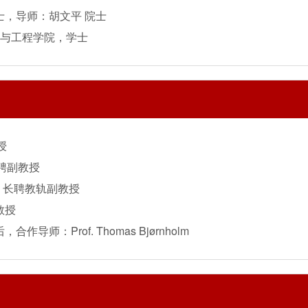
博士，导师：胡文平 院士

科学与工程学院，学士


聘副教授

院 长聘教轨副教授

授

作导师：Prof. Thomas Bjørnholm