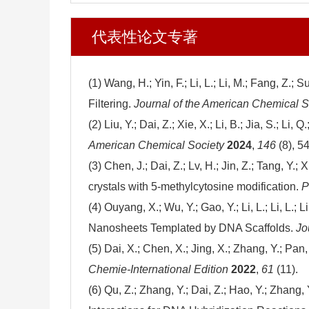
代表性论文专著
(1) Wang, H.; Yin, F.; Li, L.; Li, M.; Fang, Z.; Sun
Filtering.
Journal of the American Chemical 
(2) Liu, Y.; Dai, Z.; Xie, X.; Li, B.; Jia, S.; Li, Q
American Chemical Society
2024
,
146
(8), 5
(3) Chen, J.; Dai, Z.; Lv, H.; Jin, Z.; Tang, Y.; X
crystals with 5-methylcytosine modification.
P
(4) Ouyang, X.; Wu, Y.; Gao, Y.; Li, L.; Li, L.; Liu
Nanosheets Templated by DNA Scaffolds.
Jo
(5) Dai, X.; Chen, X.; Jing, X.; Zhang, Y.; Pan, M
Chemie-International Edition
2022
,
61
(11).
(6) Qu, Z.; Zhang, Y.; Dai, Z.; Hao, Y.; Zhang, 