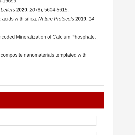
3-16699.
Letters
2020
,
20
(8), 5604-5615.
 acids with silica.
Nature Protocols
2019
,
14
rk-Encoded Mineralization of Calcium Phosphate.
lica composite nanomaterials templated with