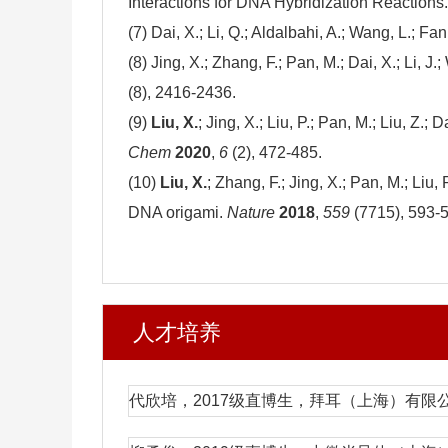
Interactions for DNA Hybridization Reactions
(7) Dai, X.; Li, Q.; Aldalbahi, A.; Wang, L.; Fan
(8) Jing, X.; Zhang, F.; Pan, M.; Dai, X.; Li, J.
(8), 2416-2436.
(9)
Liu, X.
; Jing, X.; Liu, P.; Pan, M.; Liu, Z
Chem
2020
,
6
(2), 472-485.
(10)
Liu, X.
; Zhang, F.; Jing, X.; Pan, M.; Liu,
DNA origami.
Nature
2018
,
559
(7715), 593-
人才培养
代欣培，2017级直博生，拜耳（上海）有限公司（BA