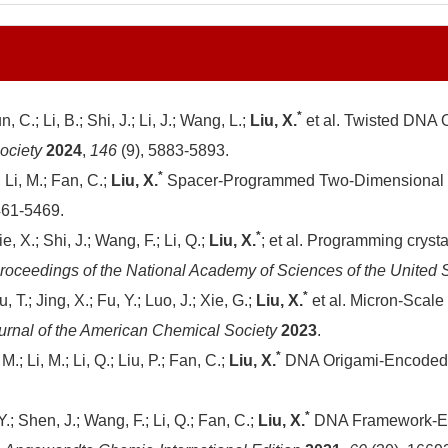
*
, C.; Li, B.; Shi, J.; Li, J.; Wang, L.;
Liu, X.
et al. Twisted DNA 
Society
2024
,
146
(9), 5883-5893.
*
.; Li, M.; Fan, C.;
Liu, X.
Spacer-Programmed Two-Dimensional 
461-5469.
*
ie, X.; Shi, J.; Wang, F.; Li, Q.;
Liu, X.
; et al. Programming cryst
roceedings of the National Academy of Sciences of the United 
*
, T.; Jing, X.; Fu, Y.; Luo, J.; Xie, G.;
Liu, X.
et al. Micron-Scale
urnal of the American Chemical Society
2023
.
*
.; Li, M.; Li, Q.; Liu, P.; Fan, C.;
Liu, X.
DNA Origami-Encoded I
*
Y.; Shen, J.; Wang, F.; Li, Q.; Fan, C.;
Liu, X.
DNA Framework-Eng