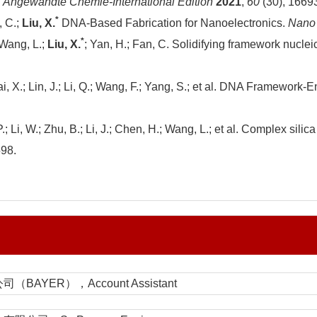
.
Angewandte Chemie-International Edition
2021
,
60
(30), 1669
*
, C.;
Liu, X.
DNA-Based Fabrication for Nanoelectronics.
Nano 
*
; Wang, L.;
Liu, X.
; Yan, H.; Fan, C. Solidifying framework nucleic
.; Dai, X.; Lin, J.; Li, Q.; Wang, F.; Yang, S.; et al. DNA Framewo
 P.; Li, W.; Zhu, B.; Li, J.; Chen, H.; Wang, L.; et al. Complex si
598.
YER），Account Assistant