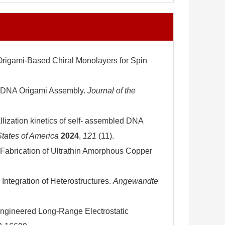
Origami-Based Chiral Monolayers for Spin
DNA Origami Assembly.
Journal of the
allization kinetics of self- assembled DNA
States of America
2024
,
121
(11).
 Fabrication of Ultrathin Amorphous Copper
ntegration of Heterostructures.
Angewandte
ineered Long-Range Electrostatic