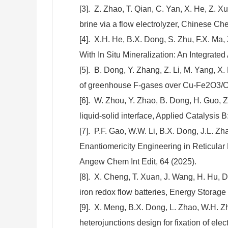
[3].
Z. Zhao, T. Qian, C. Yan, X. He, Z. Xu
brine via a flow electrolyzer, Chinese Ch
[4].
X.H. He, B.X. Dong, S. Zhu, F.X. Ma, 
With In Situ Mineralization: An Integra
[5].
B. Dong, Y. Zhang, Z. Li, M. Yang, X.
of greenhouse F-gases over Cu-Fe2O3/C,
[6].
W. Zhou, Y. Zhao, B. Dong, H. Guo, Z.
liquid-solid interface, Applied Catalysi
[7].
P.F. Gao, W.W. Li, B.X. Dong, J.L. Zha
Enantiomericity Engineering in Reticular 
Angew Chem Int Edit, 64 (2025).
[8].
X. Cheng, T. Xuan, J. Wang, H. Hu, D.
iron redox flow batteries, Energy Storage
[9].
X. Meng, B.X. Dong, L. Zhao, W.H. Zhou
heterojunctions design for fixation of e