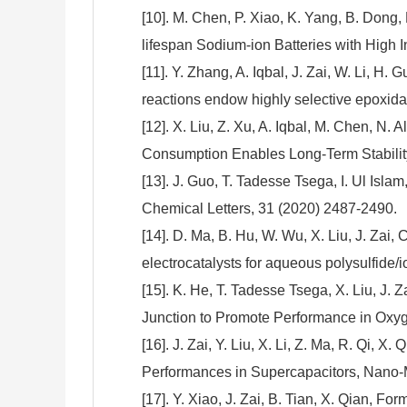
[10]. M. Chen, P. Xiao, K. Yang, B. Dong,
lifespan Sodium-ion Batteries with High 
[11]. Y. Zhang, A. Iqbal, J. Zai, W. Li, H
reactions endow highly selective epoxida
[12]. X. Liu, Z. Xu, A. Iqbal, M. Chen, N
Consumption Enables Long-Term Stability
[13]. J. Guo, T. Tadesse Tsega, I. Ul Isla
Chemical Letters, 31 (2020) 2487-2490.
[14]. D. Ma, B. Hu, W. Wu, X. Liu, J. Zai
electrocatalysts for aqueous polysulfide
[15]. K. He, T. Tadesse Tsega, X. Liu, J. 
Junction to Promote Performance in Oxyg
[16]. J. Zai, Y. Liu, X. Li, Z. Ma, R. Qi,
Performances in Supercapacitors, Nano-Mi
[17]. Y. Xiao, J. Zai, B. Tian, X. Qian, Fo