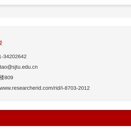
授
34202642
o@sjtu.edu.cn
809
w.researcherid.com/rid/I-8703-2012