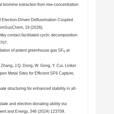
ical bromine extraction from low-concentration
ted Electron-Driven Defluorination Coupled
 ChemSusChem, 19 (2026).
tky contact facilitated cyclic decomposition
6707.
radation of potent greenhouse gas SF
at
6
X. Zhang, J.Q. Dong, W. Gong, Y. Cui, Linker
pen Metal Sites for Efficient SF6 Capture,
 structuring for enhanced stability in all-
state and electron-donating ability via
nment and Energy, 346 (2024) 123709.