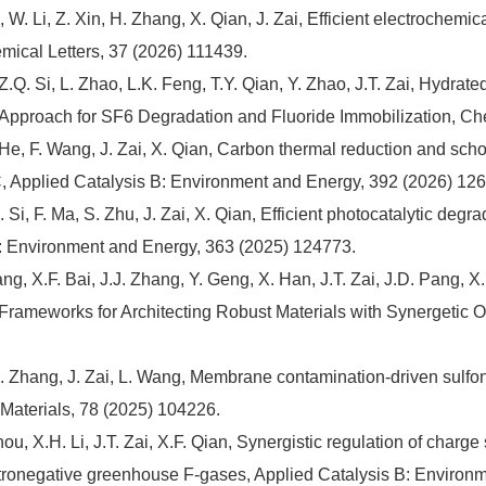
, W. Li, Z. Xin, H. Zhang, X. Qian, J. Zai, Efficient electrochem
emical Letters, 37 (2026) 111439.
Z.Q. Si, L. Zhao, L.K. Feng, T.Y. Qian, Y. Zhao, J.T. Zai, Hydra
ted Approach for SF6 Degradation and Fluoride Immobilization,
 He, F. Wang, J. Zai, X. Qian, Carbon thermal reduction and schot
 Applied Catalysis B: Environment and Energy, 392 (2026) 12
 Si, F. Ma, S. Zhu, J. Zai, X. Qian, Efficient photocatalytic deg
s B: Environment and Energy, 363 (2025) 124773.
ng, X.F. Bai, J.J. Zhang, Y. Geng, X. Han, J.T. Zai, J.D. Pang, 
Frameworks for Architecting Robust Materials with Synergetic O
 Zhang, J. Zai, L. Wang, Membrane contamination-driven sulfonate
 Materials, 78 (2025) 104226.
, X.H. Li, J.T. Zai, X.F. Qian, Synergistic regulation of charge 
lectronegative greenhouse F-gases, Applied Catalysis B: Enviro