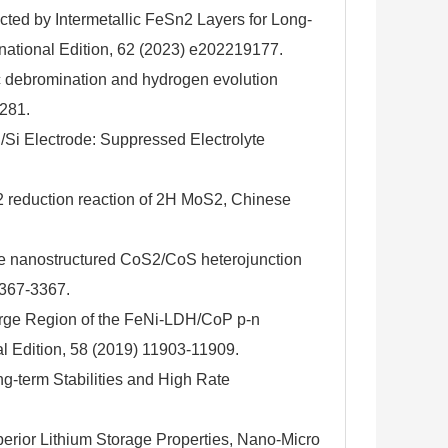
ected by Intermetallic FeSn2 Layers for Long-
rnational Edition, 62 (2023) e202219177.
odic debromination and hydrogen evolution
0281.
S/Si Electrode: Suppressed Electrolyte
c N2 reduction reaction of 2H MoS2, Chinese
ctive nanostructured CoS2/CoS heterojunction
3367-3367.
-Charge Region of the FeNi-LDH/CoP p-n
l Edition, 58 (2019) 11903-11909.
ong-term Stabilities and High Rate
rior Lithium Storage Properties, Nano-Micro