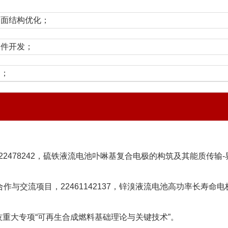
界面结构优化；
器件开发；
用；
2478242，硫铁液流电池卟啉基复合电极的构筑及其能质传输-界
作与交流项目，22461142137，锌溴液流电池高功率长寿命电极的构筑
重大专项“可再生合成燃料基础理论与关键技术”
。