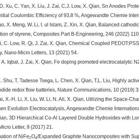
 D. Xu, C. Yan, X. Liu, J. Zai, C.J. Low, X. Qian, Sn Anodes Prot
Initial Coulombic Efficiency of 93.8 %, Angewandte Chemie Inte
. Guo, X. Meng, W. Li, I. ul Islam, Z. Xin, X. Qian, Balanced cath
tion of styrene, Composites Part B-Engineering, 246 (2022) 11
. Ali, C. Low, R. Qi, J. Zai, X. Qian, Chemical Coupled PEDOT:PS
, Nano-Micro Letters, 13 (2021) 54.
m, A. Iqbal, J. Zai, X. Qian, Fe doping promoted electrocatalyti
, C. Shu, T. Tadesse Tsega, L. Chen, X. Qian, T.L. Liu, Highly a
/iodide redox flow batteries, Nature Communications, 10 (2019) 
Zai, X.-H. Li, X. Liu, W. Li, N. Ali, X. Qian, Utilizing the Space
en Evolution Electrocatalysis, Angewandte Chemie Internationa
 X. Qian, 3D Hierarchical Co-Al Layered Double Hydroxides with L
cro Letter, 9 (2017) 21.
rmation of NiFe
O
/Expanded Graphite Nanocomposites with Supe
2
4