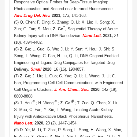
Responsive Optical Probes for Deep-Tissue Imaging:
Photoacoustics and Second near-Infrared Fluorescence.
Adv. Drug Del. Rev.
2021,
173
, 141-163.
(5) Q. Chen; F. Ding; S. Zhang; Q. Li; X. Liu; H. Song; X.
*
Zuo; C. Fan; S. Mou;
Z. Ge
, Sequential Therapy of Acute
Kidney Injury with a DNA Nanodevice.
Nano Lett.
2021,
21
(10), 4394-4402.
(6)
Z. Ge
; L. Guo; G. Wu; J. Li; Y. Sun; Y. Hou; J. Shi; S.
Song; L. Wang; C. Fan; H. Lu; Q. Li, DNA Origami-Enabled
Engineering of Ligand-Drug Conjugates for Targeted Drug
Delivery.
Small
2020
, 16 (16), 1904857.
(7)
Z. Ge
; J. Liu; L. Guo; G. Yao; Q. Li; L. Wang; J. Li; C.
Fan, Programming Cell-Cell Communications with Engineered
Cell Origami Clusters.
J.
Am. Chem. Soc.
2020,
142
(19),
8800-8808.
＃
＃
＃
(8) J. Hou
; H. Wang
;
Z. Ge
; T. Zuo; Q. Chen; X. Liu;
S. Mou; C. Fan; Y. Xie; L. Wang, Treating Acute Kidney
Injury with Antioxidative Black Phosphorus Nanosheets.
Nano Lett.
2020
, 20 (2), 1447-1454.
(9) D. Ye; M. Li; T. Zhai; P. Song; L. Song; H. Wang; X. Mao;
F. Wang; X. Zhang;
Z. Ge
; J. Shi; L. Wang; C. Fan; Q. Li; X.