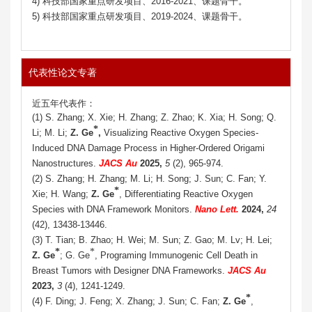
4) 科技部国家重点研发项目、2016-2021、课题骨干。
5) 科技部国家重点研发项目、2019-2024、课题骨干。
代表性论文专著
近五年代表作：
(1) S. Zhang; X. Xie; H. Zhang; Z. Zhao; K. Xia; H. Song; Q.
*
Li; M. Li;
Z. Ge
,
Visualizing Reactive Oxygen Species-
Induced DNA Damage Process in Higher-Ordered Origami
Nanostructures.
JACS Au
2025,
5
(2), 965-974.
(2) S. Zhang; H. Zhang; M. Li; H. Song; J. Sun; C. Fan; Y.
*
Xie; H. Wang;
Z. Ge
, Differentiating Reactive Oxygen
Species with DNA Framework Monitors.
Nano Lett.
2024,
24
(42), 13438-13446.
(3) T. Tian; B. Zhao; H. Wei; M. Sun; Z. Gao; M. Lv; H. Lei;
*
*
Z. Ge
; G. Ge
, Programing Immunogenic Cell Death in
Breast Tumors with Designer DNA Frameworks.
JACS Au
2023,
3
(4), 1241-1249.
*
(4) F. Ding; J. Feng; X. Zhang; J. Sun; C. Fan;
Z. Ge
,