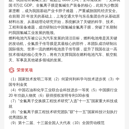
国 8万亿 GDP。全氟离子膜是氯碱生产装备的核心，此前为少数国
家垄断 ，成为我国基础产业卡脖子难题 ，严重威胁国民经济安全。
在前期 20 年攻关的基础上，上海交通大学与东岳集团合作从基础原
材料出发、从基础理论研究开始，系统解决了关键的科学、技术、
工程和装备难题，成功研制出中国氯碱全氟离子膜，突破了长期制
约我国氯碱工业发展的瓶颈。
燃料电池汽车被公认为汽车发展的清洁目标，燃料电池堆是其关键
的发动机，全氟质子传导膜是其最核心的部件，本团队成功研制出
国际领先、世界一流的燃料电池质子传导膜，提升了我国在这一高
技术领域的核心竞争力，将有力支撑我国在燃料电池汽车、航空航
天、军事及其他诸多领域的发展。
荣誉奖项
（1）国家技术发明二等奖（2）何梁何利科学与技术进步奖（3）中
国专利金奖
（4）中国石油和化学工业联合会科技进步一等奖（5）中国膜行业
20 年功勋人物奖（6）获得授权发明专利100余项
（7）"全氟离子交换膜工程技术研究"入选"十一五"国家重大科技成
就
（8）"全氟离子膜工程技术研究团队"获"十一五"国家科技计划执行
优秀团队奖
（9）第十二届、十三届全国人大代表（10）全国劳动模范