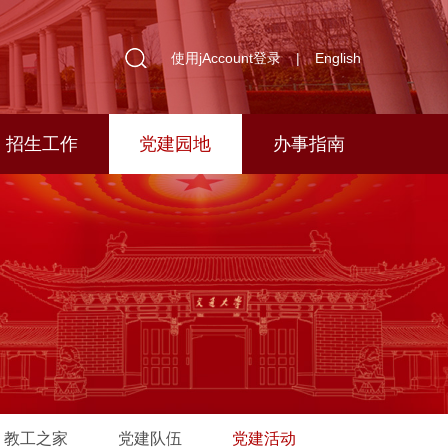
使用jAccount登录
|
English
招生工作
党建园地
办事指南
教工之家
党建队伍
党建活动